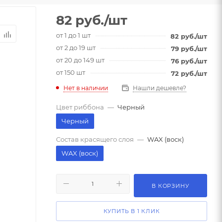
82
руб.
/шт
от 1 до 1 шт
82
руб.
/шт
от 2 до 19 шт
79
руб.
/шт
от 20 до 149 шт
76
руб.
/шт
от 150 шт
72
руб.
/шт
Нет в наличии
Нашли дешевле?
Цвет риббона
—
Черный
Черный
Состав красящего слоя
—
WAX (воск)
WAX (воск)
В КОРЗИНУ
КУПИТЬ В 1 КЛИК