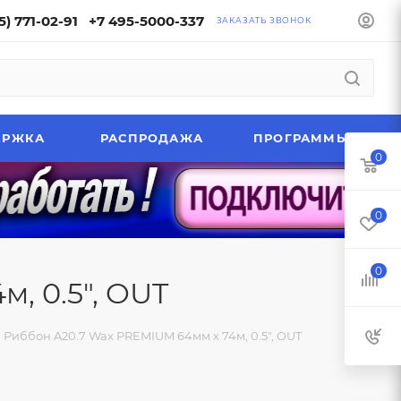
5) 771-02-91
+7 495-5000-337
ЗАКАЗАТЬ ЗВОНОК
ЕРЖКА
РАСПРОДАЖА
ПРОГРАММЫ
0
0
0
, 0.5", OUT
Риббон A20.7 Wax PREMIUM 64мм x 74м, 0.5", OUT