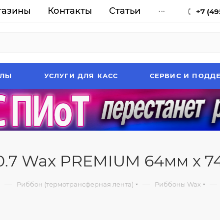
газины
Контакты
Статьи
...
+7 (49
АЛЫ
УСЛУГИ ДЛЯ КАСС
СЕРВИС И ПОДД
.7 Wax PREMIUM 64мм x 74м
—
—
—
Риббон (термотрансферная лента)
Риббоны Wax