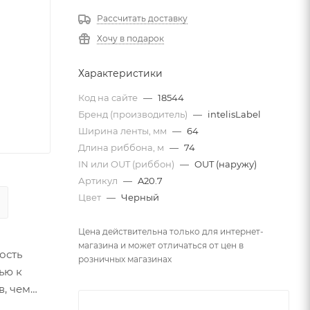
Рассчитать доставку
Хочу в подарок
Характеристики
Код на сайте
—
18544
Бренд (производитель)
—
intelisLabel
Ширина ленты, мм
—
64
Длина риббона, м
—
74
IN или OUT (риббон)
—
OUT (наружу)
Артикул
—
A20.7
Цвет
—
Черный
Цена действительна только для интернет-
магазина и может отличаться от цен в
ость
розничных магазинах
ью к
в, чем
урентов.