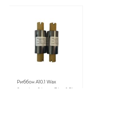
Риббон A10.1 Wax
Standart 64мм x 74м, 0,5",
OUT (2824&G, 110мм)
В наличии
от
60 руб.