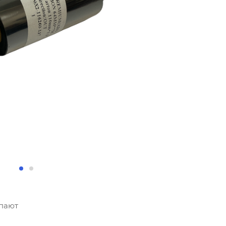
упают