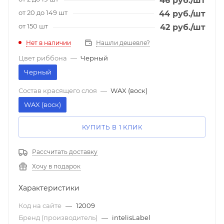
46
руб.
/шт
от 20 до 149 шт
44
руб.
/шт
от 150 шт
42
руб.
/шт
Нет в наличии
Нашли дешевле?
Цвет риббона
—
Черный
Черный
Состав красящего слоя
—
WAX (воск)
WAX (воск)
КУПИТЬ В 1 КЛИК
Рассчитать доставку
Хочу в подарок
Характеристики
Код на сайте
—
12009
Бренд (производитель)
—
intelisLabel