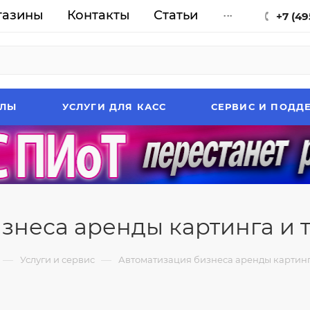
газины
Контакты
Статьи
...
+7 (49
АЛЫ
УСЛУГИ ДЛЯ КАСС
СЕРВИС И ПОДД
неса аренды картинга и тр
—
—
Услуги и сервис
Автоматизация бизнеса аренды картинга 