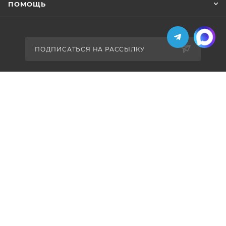
ПОМОЩЬ
ПОДПИСАТЬСЯ НА РАССЫЛКУ
+7 (495) 771-02-91
info@pos-shop.ru
Магазин Интелис торговое
оборудование
г. Москва, Сущевский вал, д. 5с1А'
2004 - 2026 © Интелис - Торговое Оборудование
магазин онлайн касс и торгового оборудования.