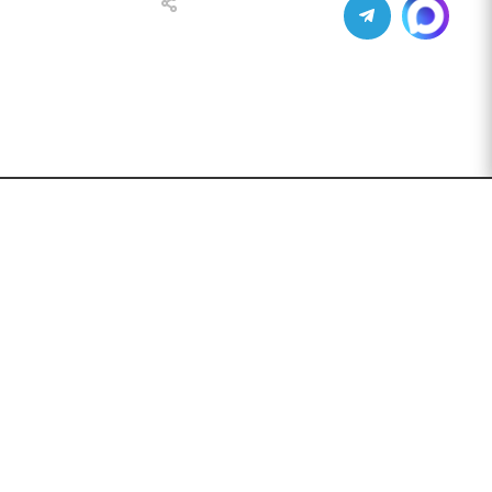
ПОДПИСАТЬСЯ НА РАССЫЛКУ
ет
+7 (495) 771-02-91
info@pos-shop.ru
Магазин Интелис торговое
оборудование
г. Москва, Сущевский вал, д.