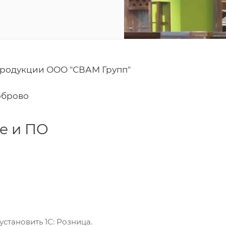
продукции ООО "СВАМ Групп"
Боброво
е и ПО
становить 1С: Розница.