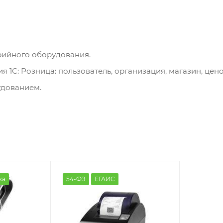
рийного оборудования.
 1С: Розница: пользователь, организация, магазин, цен
удованием.
ка
54-ФЗ
ЕГАИС