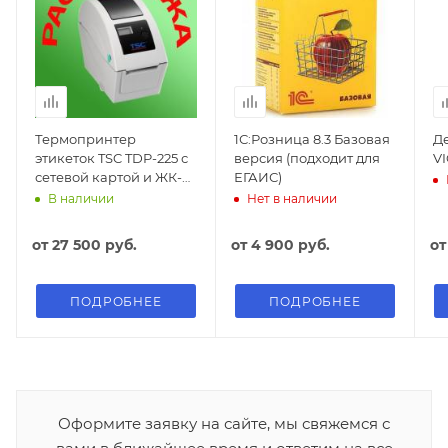
Термопринтер
1С:Розница 8.3 Базовая
Д
этикеток TSC TDP-225 с
версия (подходит для
V
сетевой картой и ЖК-
ЕГАИС)
дисплеем
В наличии
Нет в наличии
от
27 500 руб.
от
4 900 руб.
о
ПОДРОБНЕЕ
ПОДРОБНЕЕ
Оформите заявку на сайте, мы свяжемся с