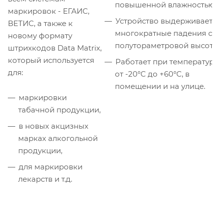
повышенной влажностью.
маркировок - ЕГАИС,
Устройство выдерживает
ВЕТИС, а также к
многократные падения с
новому формату
полутораметровой высоты
штрихкодов Data Matrix,
который используется
Работает при температуре
для:
от -20°С до +60°С, в
помещении и на улице.
маркировки
табачной продукции,
в новых акцизных
марках алкогольной
продукции,
для маркировки
лекарств и т.д.