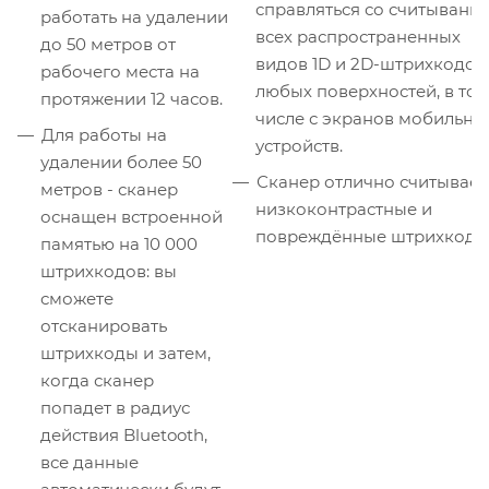
справляться со считывани
работать на удалении
всех распространенных
до 50 метров от
видов 1D и 2D-штрихкодов
рабочего места на
любых поверхностей, в то
протяжении 12 часов.
числе с экранов мобильны
Для работы на
устройств.
удалении более 50
Сканер отлично считывает
метров - сканер
низкоконтрастные и
оснащен встроенной
повреждённые штрихкоды
памятью на 10 000
штрихкодов: вы
сможете
отсканировать
штрихкоды и затем,
когда сканер
попадет в радиус
действия Bluetooth,
все данные