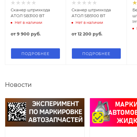
Сканер штрихкода
Сканер штрихкода
Б
АТОЛ SB3100 BT
АТОЛ SB5100 BT
ш
Im
Нет в наличии
Нет в наличии
от
9 900 руб.
от
12 200 руб.
ПОДРОБНЕЕ
ПОДРОБНЕЕ
Новости