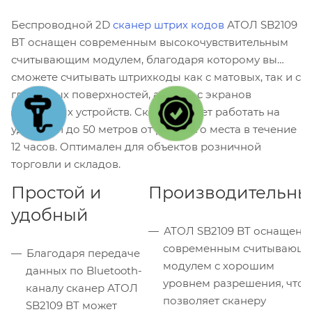
Беспроводной 2D
сканер штрих кодов
АТОЛ SB2109
BT оснащен современным высокочувствительным
считывающим модулем, благодаря которому вы
сможете считывать штрихкоды как с матовых, так и с
глянцевых поверхностей, а также с экранов
мобильных устройств. Сканер может работать на
удалении до 50 метров от рабочего места в течение
12 часов. Оптимален для объектов розничной
торговли и складов.
Простой и
Производительны
удобный
АТОЛ SB2109 BT оснащен
современным считывающ
Благодаря передаче
модулем с хорошим
данных по Bluetooth-
уровнем разрешения, что
каналу сканер АТОЛ
позволяет сканеру
SB2109 BT может