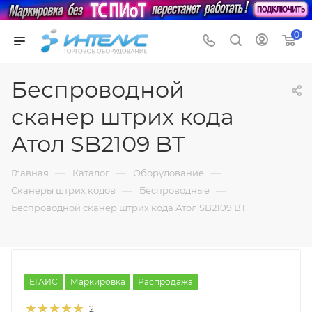
0
Беспроводной
сканер штрих кода
Атол SB2109 BT
—
—
—
Главная
Каталог
Оборудование
—
—
Сканеры штрих кодов
Беспроводные
Беспроводной сканер штрих кода Атол SB2109 BT
ЕГАИС
Маркировка
Распродажа
2