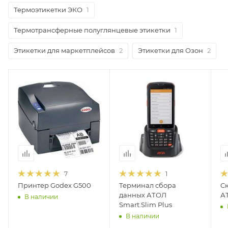
Термоэтикетки ЭКО
1
Термотрансферные полуглянцевые этикетки
1
Этикетки для маркетплейсов
2
Этикетки для Озон
2
7
1
Принтер Godex G500
Терминал сбора
С
данных АТОЛ
АТ
В наличии
Smart.Slim Plus
В наличии