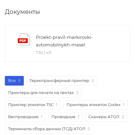
Документы
Proekt-pravil-markirovki-
avtomobilnykh-masel
730,1 кб
Все
8
Термотрансферный принтер
2
Принтеры для печати на лентах
2
Принтер этикеток TSC
1
Принтеры этикеток Godex
1
Беспроводные
1
Проводные
1
Сканеры АТОЛ
2
Терминалы сбора данных (ТСД) АТОЛ
2