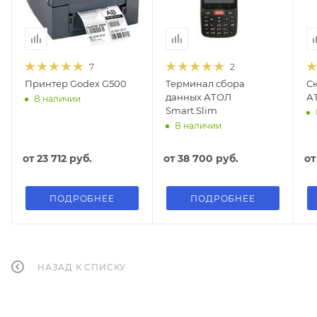
7
2
Принтер Godex G500
Терминал сбора
С
данных АТОЛ
АТ
В наличии
Smart.Slim
В наличии
от
23 712 руб.
от
38 700 руб.
о
ПОДРОБНЕЕ
ПОДРОБНЕЕ
НАЗАД К СПИСКУ