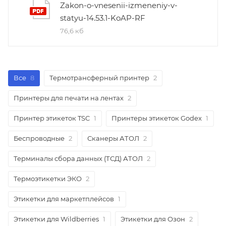
Zakon-o-vnesenii-izmeneniy-v-
statyu-14.53.1-KoAP-RF
76,6 кб
Все
8
Термотрансферный принтер
2
Принтеры для печати на лентах
2
Принтер этикеток TSC
1
Принтеры этикеток Godex
1
Беспроводные
2
Сканеры АТОЛ
2
Терминалы сбора данных (ТСД) АТОЛ
2
Термоэтикетки ЭКО
2
Этикетки для маркетплейсов
1
Этикетки для Wildberries
1
Этикетки для Озон
2