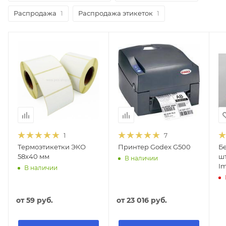
Распродажа
1
Распродажа этикеток
1
1
7
Термоэтикетки ЭКО
Принтер Godex G500
Б
58х40 мм
ш
В наличии
Im
В наличии
от
59 руб.
от
23 016 руб.