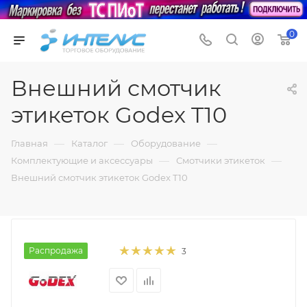
0
Внешний смотчик
этикеток Godex T10
—
—
—
Главная
Каталог
Оборудование
—
—
Комплектующие и аксессуары
Смотчики этикеток
Внешний смотчик этикеток Godex T10
Распродажа
3