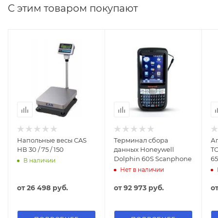
С этим товаром покупают
Напольные весы CAS
Терминал сбора
А
НВ 30 / 75 / 150
данных Honeywell
TO
Dolphin 60S Scanphone
65
В наличии
Нет в наличии
от
26 498 руб.
от
92 973 руб.
о