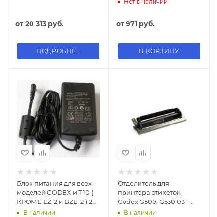
EZPi-1x00, G5x0
Нет в наличии
от
20 313 руб.
от
971 руб.
ПОДРОБНЕЕ
В КОРЗИНУ
Блок питания для всех
Отделитель для
моделей GODEX и Т10 (
принтера этикеток
КРОМЕ EZ-2 и BZB-2 ) 24v
Godex G500, G530 031-
2,5A
G50001-000
В наличии
В наличии