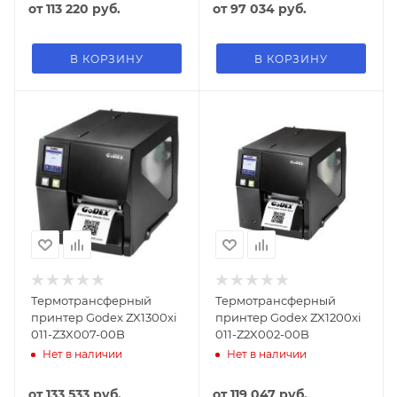
от
113 220 руб.
от
97 034 руб.
В КОРЗИНУ
В КОРЗИНУ
Термотрансферный
Термотрансферный
принтер Godex ZX1300xi
принтер Godex ZX1200xi
011-Z3X007-00B
011-Z2X002-00B
Нет в наличии
Нет в наличии
от
133 533 руб.
от
119 047 руб.