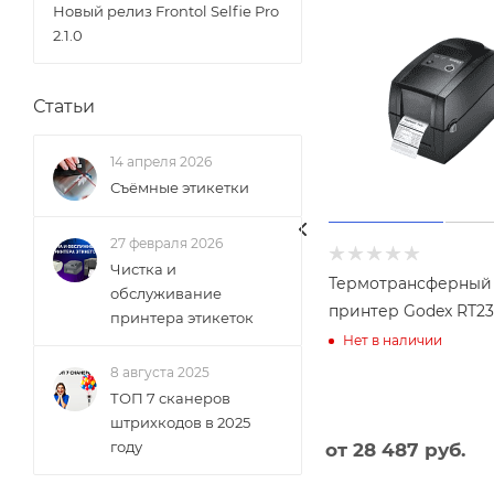
Новый релиз Frontol Selfie Pro
2.1.0
Статьи
14 апреля 2026
Съёмные этикетки
27 февраля 2026
Чистка и
Термотрансферный
обслуживание
принтер Godex RT2
принтера этикеток
Нет в наличии
8 августа 2025
ТОП 7 сканеров
штрихкодов в 2025
году
от
28 487 руб.