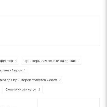
принтер
3
Принтеры для печати на лентах
2
ельных бирок
1
вки для принтеров этикеток Godex
2
Смотчики этикеток
2