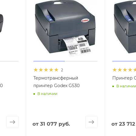
2
Термотрансферный
Принтер G
30
принтер Godex G530
В наличи
В наличии
от
31 077 руб.
от
23 712