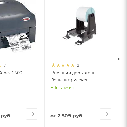
7
2
odex G500
Внешний держатель
больших рулонов
и
В наличии
 руб.
от
2 509 руб.