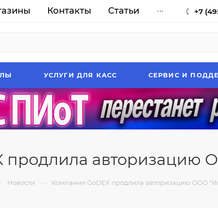
газины
Контакты
Статьи
...
+7 (49
АЛЫ
УСЛУГИ ДЛЯ КАСС
СЕРВИС И ПОДД
 продлила авторизацию О
—
—
Новости
Компания GoDEX продлила авторизацию ООО "И