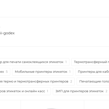
-
sii-godex
р для печати самоклеящихся этикеток
1
Термотрансферный 
dex
5
Мобильные принтеры этикеток
1
Принтеры для каб
ля термо и термотрансферных принтеров
2
Печатающие голо
ов этикеток и онлайн касс
1
ЗИП для принтеров этикеток
2