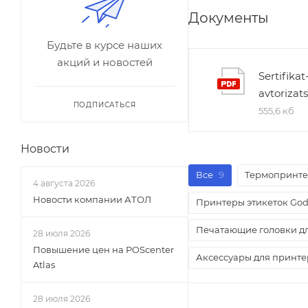
Документы
Будьте в курсе наших
акций и новостей
Sertifikat
avtorizat
ПОДПИСАТЬСЯ
555,6 кб
Новости
Все
9
Термопринте
4 августа 2026
Новости компании АТОЛ
Принтеры этикеток Go
Печатающие головки д
28 июля 2026
Повышение цен на POScenter
Аксессуары для принтер
Atlas
28 июля 2026