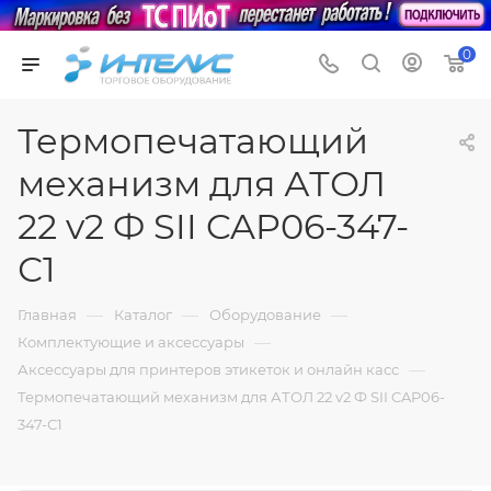
0
Термопечатающий
механизм для АТОЛ
22 v2 Ф SII CAP06-347-
С1
—
—
—
Главная
Каталог
Оборудование
—
Комплектующие и аксессуары
—
Аксессуары для принтеров этикеток и онлайн касс
Термопечатающий механизм для АТОЛ 22 v2 Ф SII CAP06-
347-С1