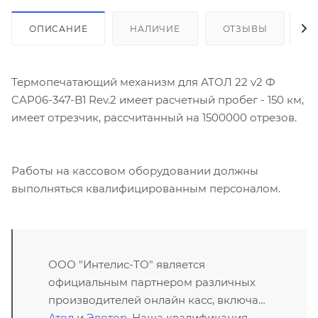
ОПИСАНИЕ
НАЛИЧИЕ
ОТЗЫВЫ
К
Термопечатающий механизм для АТОЛ 22 v2 Ф
CAP06-347-B1 Rev.2 имеет расчетный пробег - 150 км,
имеет отрезчик, рассчитанный на 1500000 отрезов.
Работы на кассовом оборудовании должны
выполняться квалифицированным персоналом.
ООО "Интелис-ТО" является
официальным партнером различных
производителей онлайн касс, включая
Атол
и
Эвотор
. Наша квалификация