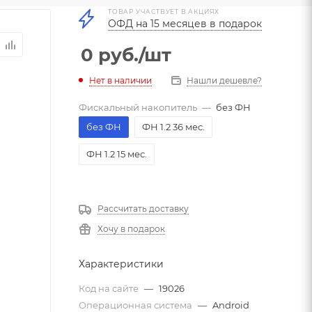
ТОВАР УЧАСТВУЕТ В АКЦИЯХ
ОФД на 15 месяцев в подарок
0
руб.
/шт
Нет в наличии
Нашли дешевле?
Фискальный накопитель
—
без ФН
без ФН
ФН 1.2 36 мес.
ФН 1.2 15 мес.
Рассчитать доставку
Хочу в подарок
Характеристики
Код на сайте
—
19026
Операционная система
—
Android