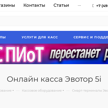
газины
Контакты
Статьи
...
+7 (49
АЛЫ
УСЛУГИ ДЛЯ КАСС
СЕРВИС И ПОДД
Онлайн касса Эвотор 5i
—
—
ование
Кассовое оборудование
Смарт-терминалы Эв