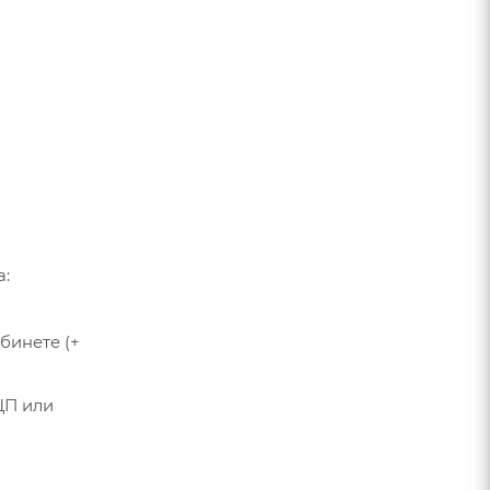
а:
бинете (+
ЦП или