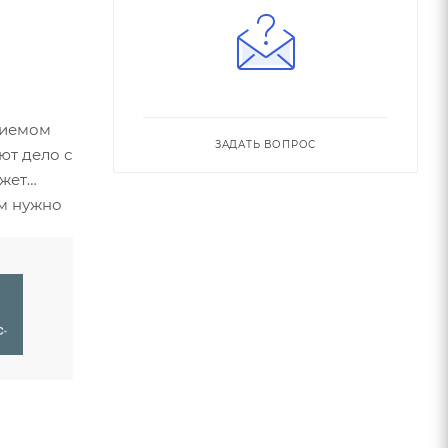
риемом
ЗАДАТЬ ВОПРОС
ют дело с
ожет
ым нужно