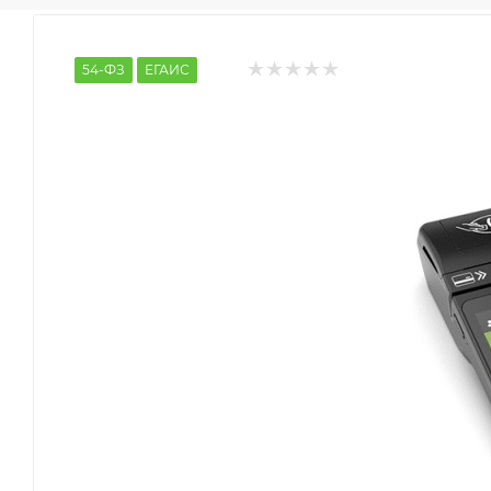
54-ФЗ
ЕГАИС