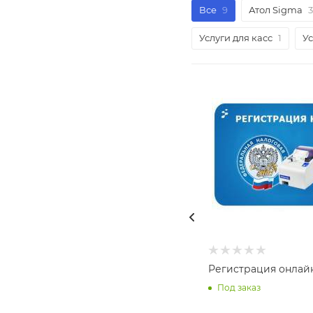
Все
9
Атол Sigma
3
Услуги для касс
1
Ус
Регистрация онлай
Под заказ