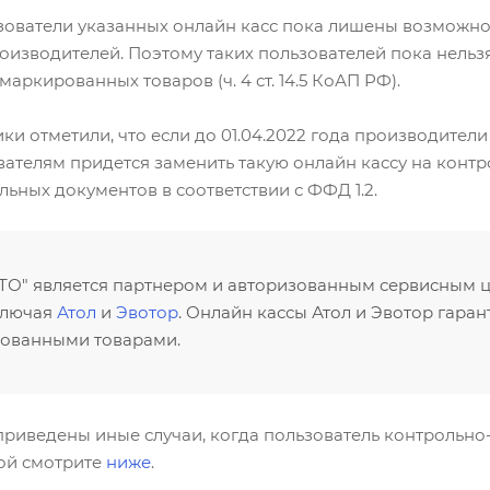
зователи указанных онлайн касс пока лишены возможнос
оизводителей. Поэтому таких пользователей пока нельз
аркированных товаров (ч. 4 ст. 14.5 КоАП РФ).
ики отметили, что если до 01.04.2022 года производител
ователям придется заменить такую онлайн кассу на кон
ных документов в соответствии с ФФД 1.2.
ТО" является партнером и авторизованным сервисным 
ключая
Атол
и
Эвотор
. Онлайн кассы Атол и Эвотор гара
рованными товарами.
приведены иные случаи, когда пользователь контрольно-
вой смотрите
ниже
.