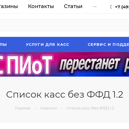
газины
Контакты
Статьи
...
+7 (49
АЛЫ
УСЛУГИ ДЛЯ КАСС
СЕРВИС И ПОДД
Список касс без ФФД 1.2
—
—
Главная
Новости
Список касс без ФФД 1.2