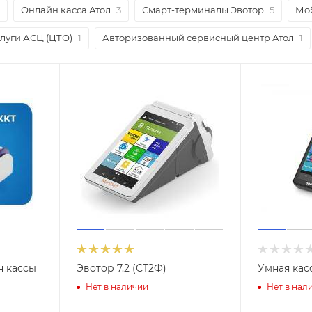
Онлайн касса Атол
3
Смарт-терминалы Эвотор
5
Моб
луги АСЦ (ЦТО)
1
Авторизованный сервисный центр Атол
1
н кассы
Эвотор 7.2 (СТ2Ф)
Умная кас
Нет в наличии
Нет в нал