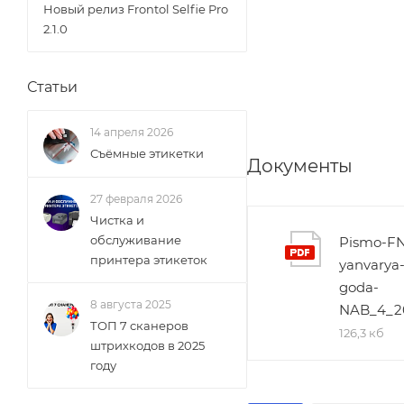
Новый релиз Frontol Selfie Pro
2.1.0
Статьи
14 апреля 2026
Съёмные этикетки
Документы
27 февраля 2026
Чистка и
обслуживание
Pismo-FN
принтера этикеток
yanvarya
goda-
8 августа 2025
NAB_4_2
ТОП 7 сканеров
126,3 кб
штрихкодов в 2025
году