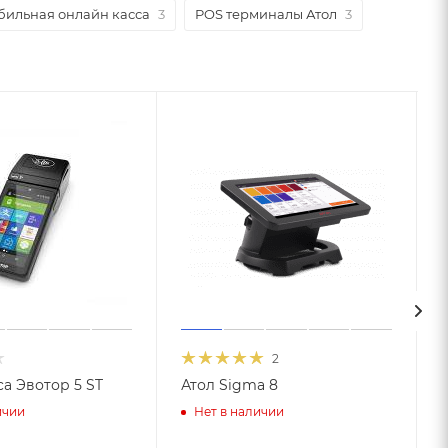
ильная онлайн касса
3
POS терминалы Атол
3
2
са Эвотор 5 ST
Атол Sigma 8
ичии
Нет в наличии