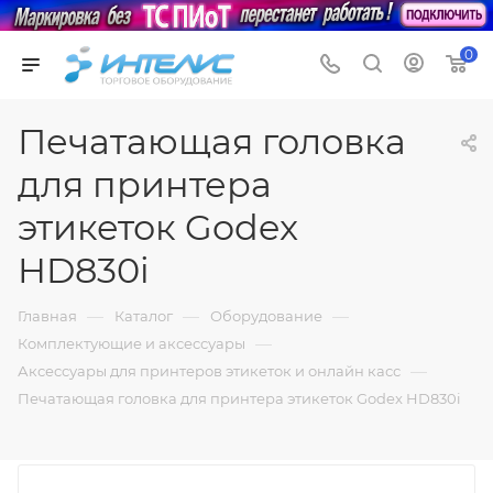
0
Печатающая головка
для принтера
этикеток Godex
HD830i
—
—
—
Главная
Каталог
Оборудование
—
Комплектующие и аксессуары
—
Аксессуары для принтеров этикеток и онлайн касс
Печатающая головка для принтера этикеток Godex HD830i