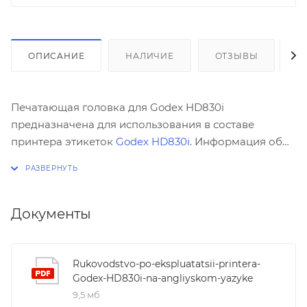
ОПИСАНИЕ
НАЛИЧИЕ
ОТЗЫВЫ
К
Печатающая головка для Godex HD830i
предназначена для использования в составе
принтера этикеток
Godex HD830i
. Информация об
обслуживании и чистке печатающей головки,
установленной в принтер, доступна в руководстве
по использованию принтера.
Документы
Rukovodstvo-po-ekspluatatsii-printera-
Godex-HD830i-na-angliyskom-yazyke
9,5 мб