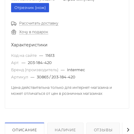
Отрезчик (нож)
Рассчитать доставку
Хочу в подарок
Характеристики
Код на сайте
—
11613
Арт.
—
203-184-420
Бренд (производитель)
—
Intermec
Артикул
—
30865 / 203-184-420
Цена действительна только для интернет-магазина и
может отличаться от цен в розничных магазинах
ОПИСАНИЕ
НАЛИЧИЕ
ОТЗЫВЫ
К