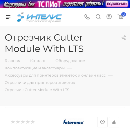
0
Отрезчик Cutter
Module With LTS
—
—
—
Главная
Каталог
Оборудование
—
Комплектующие и аксессуары
—
Аксессуары для принтеров этикеток и онлайн касс
—
Отрезчики для принтеров этикеток
Отрезчик Cutter Module With LTS