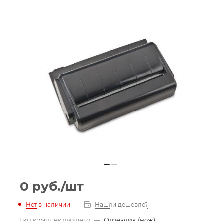
0
руб.
/шт
Нет в наличии
Нашли дешевле?
Тип комплектующего
—
Отрезчик (нож)