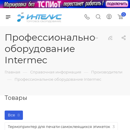
0
Профессиональное
оборудование
Intermec
—
—
Главная
Справочная информация
Производители
—
Профессиональное оборудование Intermec
Товары
Все
8
Термопринтер для печати самоклеящихся этикеток
3