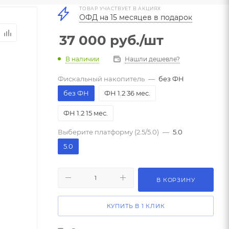
ТОВАР УЧАСТВУЕТ В АКЦИЯХ
ОФД на 15 месяцев в подарок
37 000
руб.
/шт
В наличии
Нашли дешевле?
Фискальный накопитель
—
без ФН
без ФН
ФН 1.2 36 мес.
ФН 1.2 15 мес.
Выберите платформу (2.5/5.0)
—
5.0
5.0
В КОРЗИНУ
КУПИТЬ В 1 КЛИК