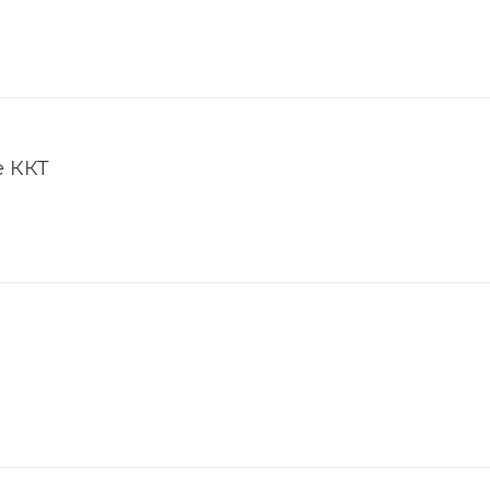
е ККТ
с