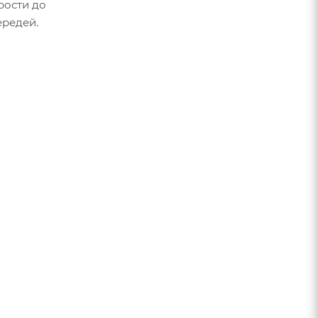
рости до
ередей.