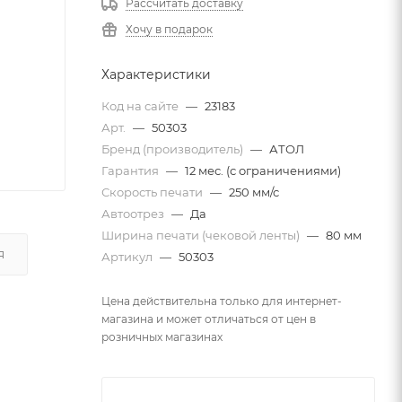
Рассчитать доставку
Хочу в подарок
Характеристики
Код на сайте
—
23183
Арт.
—
50303
Бренд (производитель)
—
АТОЛ
Гарантия
—
12 мес. (с ограничениями)
Скорость печати
—
250 мм/с
Автоотрез
—
Да
Ширина печати (чековой ленты)
—
80 мм
Я
Артикул
—
50303
Цена действительна только для интернет-
магазина и может отличаться от цен в
розничных магазинах