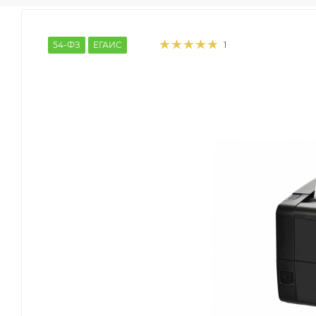
54-ФЗ
ЕГАИС
1