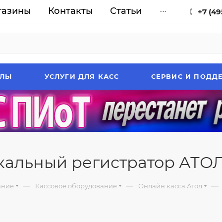
газины
Контакты
Статьи
...
+7 (49
АЛЫ
УСЛУГИ ДЛЯ КАСС
СЕРВИС И ПОДД
альный регистратор АТО
—
—
—
ание
Кассовое оборудование
Онлайн касса Атол