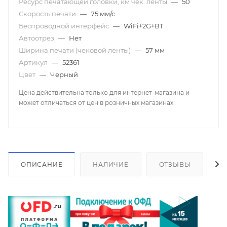
Ресурс печатающей головки, км чек. ленты
—
50
Скорость печати
—
75 мм/с
Беспроводной интерфейс
—
WiFi+2G+BT
Автоотрез
—
Нет
Ширина печати (чековой ленты)
—
57 мм
Артикул
—
52361
Цвет
—
Черный
Цена действительна только для интернет-магазина и
может отличаться от цен в розничных магазинах
ОПИСАНИЕ
НАЛИЧИЕ
ОТЗЫВЫ
К