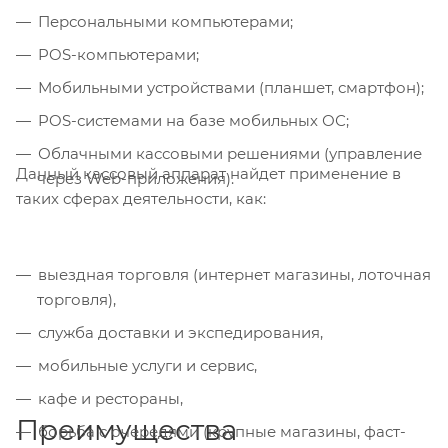
Персональными компьютерами;
POS-компьютерами;
Мобильными устройствами (планшет, смартфон);
POS-системами на базе мобильных ОС;
Облачными кассовыми решениями (управление
Данный кассовый аппарат найдет применение в
через Web-приложения).
таких сферах деятельности, как:
выездная торговля (интернет магазины, лоточная
торговля),
служба доставки и экспедирования,
мобильные услуги и сервис,
кафе и рестораны,
Преимущества
борьба с очередями (крупные магазины, фаст-