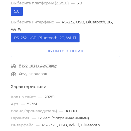
Выберите платформу (2.5/5.0)
—
5.0
5.0
Выберите интерфейс
—
RS-232, USB, Bluetooth, 2G,
Wi-Fi
RS-232, USB, Bluetooth, 2G, Wi-Fi
КУПИТЬ В 1 КЛИК
Рассчитать доставку
Хочу в подарок
Характеристики
Код на сайте
—
28281
Арт.
—
52361
Бренд (производитель)
—
АТОЛ
Гарантия
—
12 мес. (с ограничениями)
Интерфейс
—
RS-232C, USB, Wi-Fi, Bluetooth