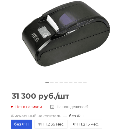
31 300
руб.
/шт
Нет в наличии
Нашли дешевле?
Фискальный накопитель
—
без ФН
без ФН
ФН 1.2 36 мес.
ФН 1.2 15 мес.