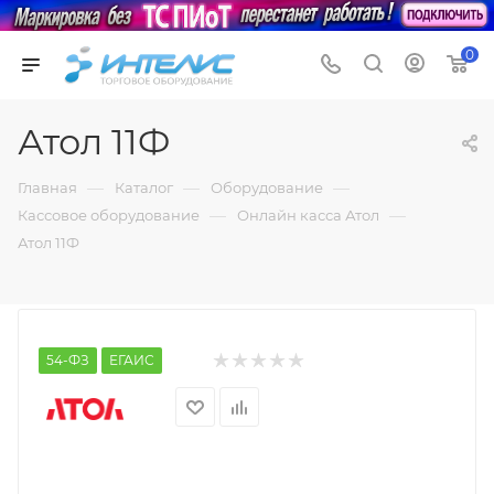
0
Атол 11Ф
—
—
—
Главная
Каталог
Оборудование
—
—
Кассовое оборудование
Онлайн касса Атол
Атол 11Ф
54-ФЗ
ЕГАИС