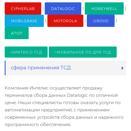
|
|
|
CIPHERLAB
DATALOGIC
HONEYWELL
|
|
|
MOBILEBASE
MOTOROLA
UROVO
АТОЛ
>КРАТКО О ТСД
>МОБИЛЬНОЕ ПО ДЛЯ ТСД
сфера применения ТСД
Компания Интелис осуществляет продажу
терминалов сбора данных Datalogic по отличной
цене. Наши специалисты готовы оказать услуги по
автоматизации предприятий, с применением
современных устройств сбора данных и надежного
программного обеспечения.