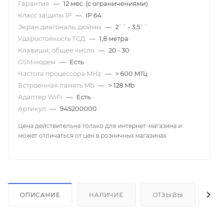
Гарантия
—
12 мес. (с ограничениями)
Класс защиты IP
—
IP 64
Экран диагональ, дюймы
—
2`` - 3,5``
Ударостойкость ТСД
—
1,8 метра
Клавиши, общее число
—
20 - 30
GSM модем
—
Есть
Частота процессора MHz
—
> 600 МГц
Встроенная память Mb
—
> 128 Mb
Адаптер WiFi
—
Есть
Артикул
—
945200000
Цена действительна только для интернет-магазина и
может отличаться от цен в розничных магазинах
ОПИСАНИЕ
НАЛИЧИЕ
ОТЗЫВЫ
К