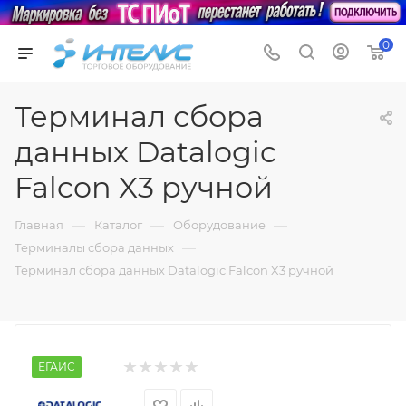
0
Терминал сбора
данных Datalogic
Falcon X3 ручной
—
—
—
Главная
Каталог
Оборудование
—
Терминалы сбора данных
Терминал сбора данных Datalogic Falcon X3 ручной
ЕГАИС