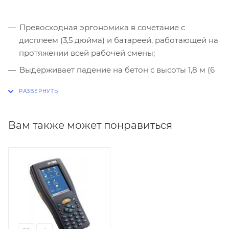
Превосходная эргономика в сочетание с
дисплеем (3,5 дюйма) и батареей, работающей на
протяжении всей рабочей смены;
Выдерживает падение на бетон с высоты 1,8 м (6
футов) и обладает классом защиты IP64;
Высокоэффективный лазер с апатентованным
устройством подтверждения успешного
Вам также может понравиться
сканирования Green Spot;
2D imager-сканер с большим углом захвата и
запатентованным устройством подтверждения
успешного сканирования Green Spot;
Лазерный сканер с автоматическим
фокусированием;
Фотокамера 3 мега пикселя с автофокусом (на
выбор);