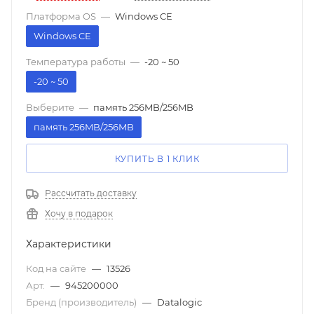
Платформа OS
—
Windows CE
Windows CE
Температура работы
—
-20 ~ 50
-20 ~ 50
Выберите
—
память 256MB/256MB
память 256MB/256MB
КУПИТЬ В 1 КЛИК
Рассчитать доставку
Хочу в подарок
Характеристики
Код на сайте
—
13526
Арт.
—
945200000
Бренд (производитель)
—
Datalogic