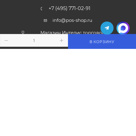
+7 (495) 771-02-91
info@pos-shop.ru
Магазин Интелис торговое
оборудование
В КОРЗИНУ
г. Москва, Сущевский вал, д. 5с1А'
2004 - 2026 © Интелис - Торговое Оборудование
магазин онлайн касс и торгового оборудования.