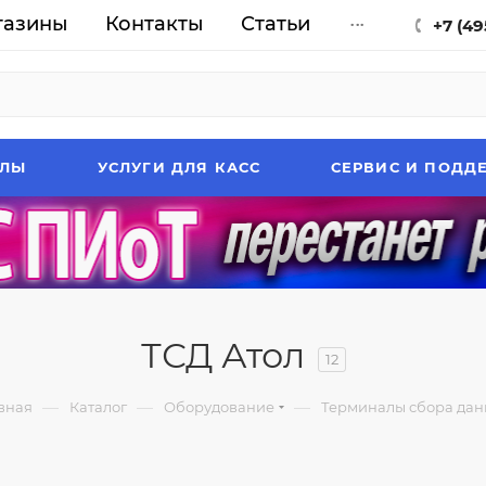
газины
Контакты
Статьи
...
+7 (49
АЛЫ
УСЛУГИ ДЛЯ КАСС
СЕРВИС И ПОДД
ТСД Атол
12
—
—
—
вная
Каталог
Оборудование
Терминалы сбора дан