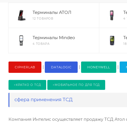
Терминалы АТОЛ
Т
12 ТОВАРОВ
4
Терминалы Mindeo
Т
4 ТОВАРА
1
|
|
|
CIPHERLAB
DATALOGIC
HONEYWELL
>КРАТКО О ТСД
>МОБИЛЬНОЕ ПО ДЛЯ ТСД
сфера применения ТСД
Компания Интелис осуществляет продажу ТСД Атол с