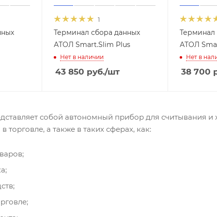
1
нных
Терминал сбора данных
Терминал 
АТОЛ Smart.Slim Plus
АТОЛ Smar
Нет в наличии
Нет в нал
43 850
руб.
/шт
38 700
р
дставляет собой автономный прибор для считывания и 
 торговле, а также в таких сферах, как:
варов;
а;
ств;
рговле;