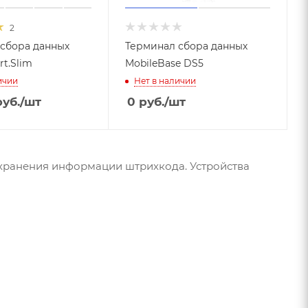
2
сбора данных
Терминал сбора данных
t.Slim
MobileBase DS5
ичии
Нет в наличии
уб.
/шт
0
руб.
/шт
хранения информации штрихкода. Устройства