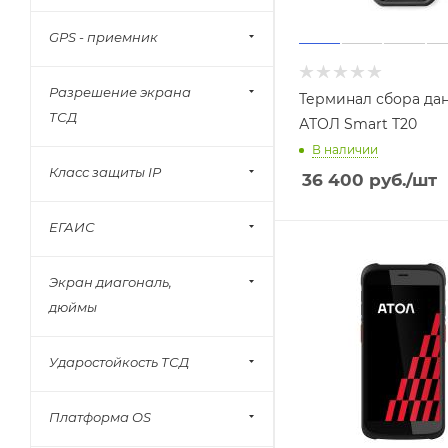
Point Mobile
Urovo
GPS - приемник
CASIO
Разрешение экрана
Newland
Терминал сбора да
ТСД
АТОЛ Smart T20
PosCenter
В наличии
MEFERI
Класс защиты IP
36 400
руб.
/шт
ЕГАИС
Экран диагональ,
дюймы
Ударостойкость ТСД
Платформа OS