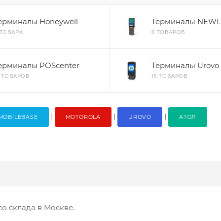
ерминалы Honeywell
Терминалы NEW
 ТОВАРА
6 ТОВАРОВ
ерминалы POScenter
Терминалы Urovo
8 ТОВАРОВ
15 ТОВАРОВ
|
|
|
MOBILEBASE
MOTOROLA
UROVO
АТОЛ
о склада в Москве.