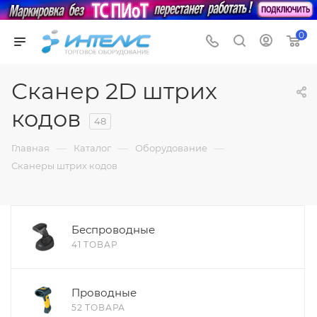
0
Сканер 2D штрих
кодов
48
—
—
—
Главная
Каталог
Оборудование
Сканеры штрих кодов
Беспроводные
41 ТОВАР
Проводные
52 ТОВАРА