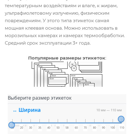
температурным воздействиям и влаге, к жирам,
ультрафиолетовому излучению, физическим
повреждениям. У этого типа этикеток самая
мощная клеевая основа. Можно использовать в
морозильных камерах и камерах термообработки.
Средний срок эксплуатации 3+ года.
Популярные размеры этикеток
:
Выберите размер этикеток
↔ Ширина
10 мм
—
110 мм
10
20
30
35
40
50
58
60
70
80
90
100
110