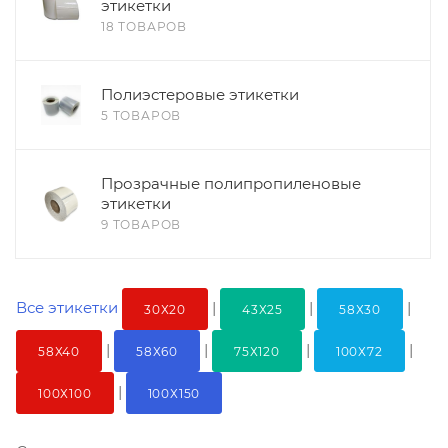
этикетки
18 ТОВАРОВ
Полиэстеровые этикетки
5 ТОВАРОВ
Прозрачные полипропиленовые
этикетки
9 ТОВАРОВ
Все этикетки
|
|
|
30Х20
43Х25
58Х30
|
|
|
|
58Х40
58Х60
75Х120
100Х72
|
100Х100
100Х150