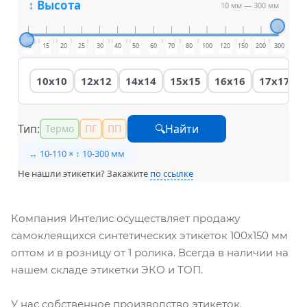
↕ Высота
10 мм
—
300 мм
10
15
20
25
30
40
50
60
70
80
100
120
150
200
300
10x10
12x12
14x14
15x15
16x16
17x17
Тип:
🔍Найти
Термо
ПГ
ПП
↔ 10-110 × ↕ 10-300 мм
Не нашли этикетки? Закажите
по ссылке
Компания Интелис осуществляет продажу
самоклеящихся синтетических этикеток 100х150 мм
оптом и в розницу от 1 ролика. Всегда в наличии на
нашем складе этикетки ЭКО и ТОП.
У нас собственное производство этикеток.