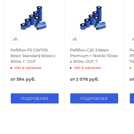
Риббон PS CW709
Риббон C20.3 Resin
Ри
Resin Standard 60мм х
Premium + Textile 110мм
PR
300м, 1", OUT
х 300м, OUT, 1"
74
Нет в наличии
Нет в наличии
от
594 руб.
от
2 076 руб.
о
ПОДРОБНЕЕ
ПОДРОБНЕЕ