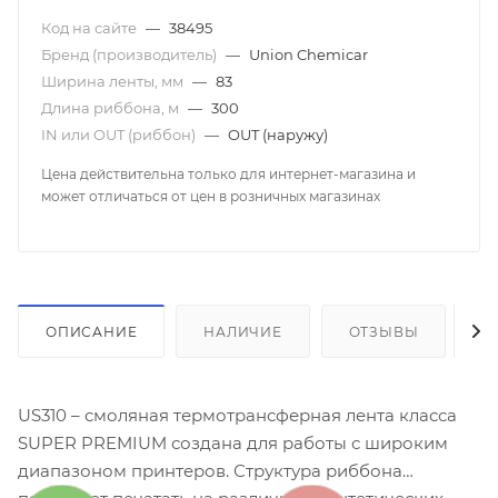
Код на сайте
—
38495
Бренд (производитель)
—
Union Chemicar
Ширина ленты, мм
—
83
Длина риббона, м
—
300
IN или OUT (риббон)
—
OUT (наружу)
Цена действительна только для интернет-магазина и
может отличаться от цен в розничных магазинах
ОПИСАНИЕ
НАЛИЧИЕ
ОТЗЫВЫ
К
US310 – смоляная термотрансферная лента класса
SUPER PREMIUM создана для работы с широким
диапазоном принтеров. Структура риббона