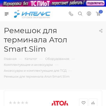
0
Ремешок для
терминала Атол
Smart.Slim
—
—
—
Главная
Каталог
Оборудование
—
Комплектующие и аксессуары
—
Аксессуары и комплектующие для ТСД
Ремешок для терминала Атол Smart.Slim