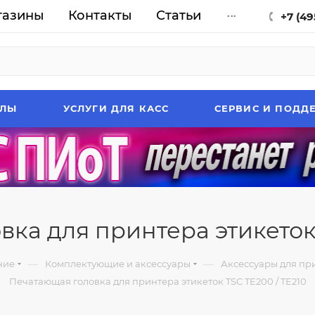
газины
Контакты
Статьи
...
+7 (49
АЛЫ
УСЛУГИ ДЛЯ КАСС
СЕРВИС И ПОДД
ка для принтера этикеток 
—
—
ние
Комплектующие и аксессуары
Аксессуары для при
Печатающая головка для принтера этикеток TSC TE200 / TE210