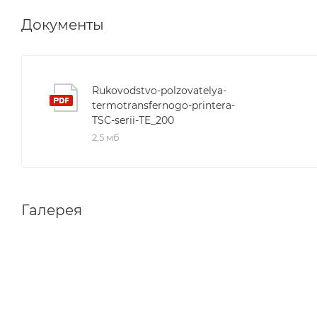
Документы
Rukovodstvo-polzovatelya-
termotransfernogo-printera-
TSC-serii-TE_200
2,5 мб
Галерея