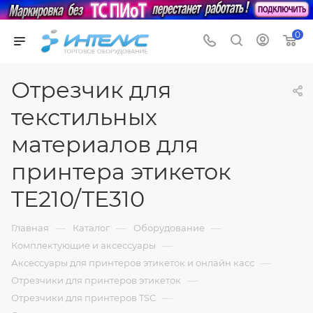
0
Отрезчик для
текстильных
материалов для
принтера этикеток
TE210/TE310
—
—
—
Главная
Каталог
Оборудование
—
Комплектующие и аксессуары
—
Аксессуары для принтеров этикеток и онлайн касс
—
Отрезчики для принтеров этикеток
—
Отрезчики для принтеров TSC