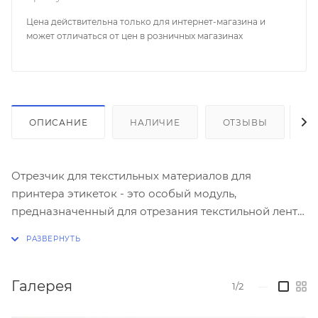
Цена действительна только для интернет-магазина и
может отличаться от цен в розничных магазинах
ОПИСАНИЕ
НАЛИЧИЕ
ОТЗЫВЫ
К
Отрезчик для текстильных материалов для
принтера этикеток - это особый модуль,
предназначенный для отрезания текстильной ленты
в процессе работы термотрансферных принтеров
TSC
TE210
и
TE310
.
Галерея
1/2
—