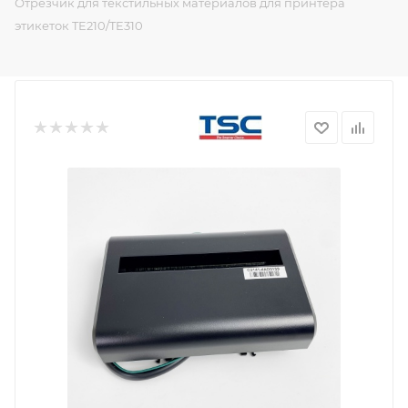
Отрезчик для текстильных материалов для принтера
этикеток TE210/TE310