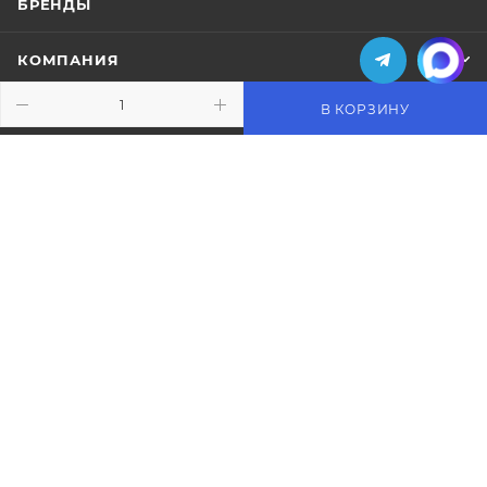
БРЕНДЫ
КОМПАНИЯ
В КОРЗИНУ
ИНФОРМАЦИЯ
ПОМОЩЬ
ПОДПИСАТЬСЯ НА РАССЫЛКУ
+7 (495) 771-02-91
info@pos-shop.ru
Магазин Интелис торговое
оборудование
г. Москва, Сущевский вал, д. 5с1А'