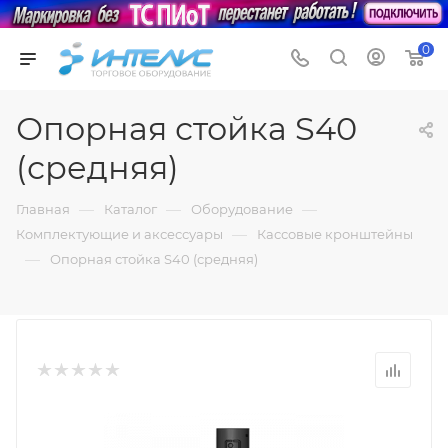
0
Опорная стойка S40
(средняя)
—
—
—
Главная
Каталог
Оборудование
—
Комплектующие и аксессуары
Кассовые кронштейны
—
Опорная стойка S40 (средняя)