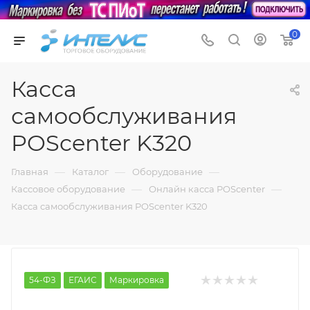
0
Касса
самообслуживания
POScenter K320
—
—
—
Главная
Каталог
Оборудование
—
—
Кассовое оборудование
Онлайн касса POScenter
Касса самообслуживания POScenter K320
54-ФЗ
ЕГАИС
Маркировка