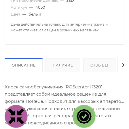
Тип накопителя данных
—
SSD
Артикул
—
4050
Цвет
—
белый
Цена действительна только для интернет-магазина и
может отличаться от цен в розничных магазинах
ОПИСАНИЕ
НАЛИЧИЕ
ОТЗЫВЫ
К
Киоск самообслуживания 'POScenter К320'
представляет собой идеальное решение для
формата HoReCa. Подходит для кассовых аппаратов
самообслуживания в таких отраслях, как магазины
розничной торговли, рестораны, кинотеатры и
магазины повседневного спроса.