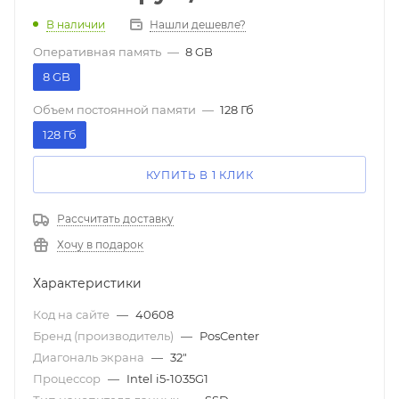
В наличии
Нашли дешевле?
Оперативная память
—
8 GB
8 GB
Объем постоянной памяти
—
128 Гб
128 Гб
КУПИТЬ В 1 КЛИК
Рассчитать доставку
Хочу в подарок
Характеристики
Код на сайте
—
40608
Бренд (производитель)
—
PosCenter
Диагональ экрана
—
32"
Процессор
—
Intel i5-1035G1