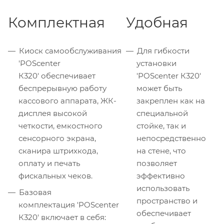
Комплектная
Удобная
Киоск самообслуживания
Для гибкости
'POScenter
установки
К320' обеспечивает
'POScenter К320'
беспрерывную работу
может быть
кассового аппарата, ЖК-
закреплен как на
дисплея высокой
специальной
четкости, емкостного
стойке, так и
сенсорного экрана,
непосредственно
сканира штрихкода,
на стене, что
оплату и печать
позволяет
фискальных чеков.
эффективно
использовать
Базовая
пространство и
комплектация 'POScenter
обеспечивает
К320' включает в себя: