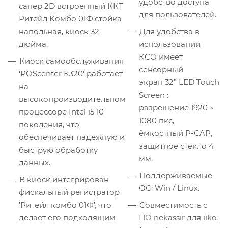
удобство доступа
санер 2D встроенный ККТ
для пользователей.
Ритейл Комбо 01Ф,стойка
напольная, киоск 32
Для удобства в
дюйма.
использовании
КСО имеет
Киоск самообслуживания
сенсорный
'POScenter К320' работает
экран 32” LED Touch
на
Screen :
высокопроизводительном
разрешение 1920 ×
процессоре Intel i5 10
1080 пкс,
поколения, что
ёмкостный P-CAP,
обеспечивает надежную и
защитное стекло 4
быструю обработку
мм.
данных.
Поддерживаемые
В киоск интегрирован
ОС: Win / Linux.
фискальный регистратор
'Ритейл комбо 01Ф', что
Cовместимость с
делает его подходящим
ПО nekassir для iiko.