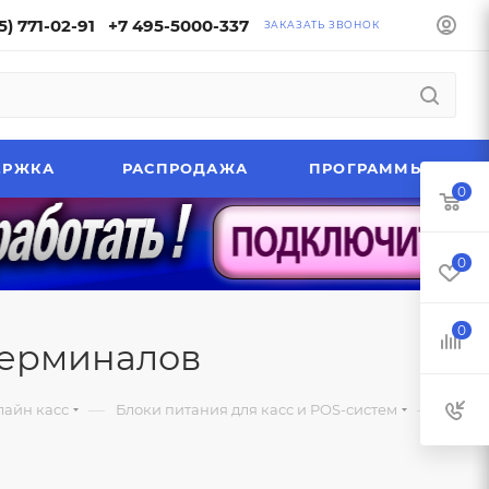
5) 771-02-91
+7 495-5000-337
ЗАКАЗАТЬ ЗВОНОК
ЕРЖКА
РАСПРОДАЖА
ПРОГРАММЫ
0
0
0
терминалов
—
—
лайн касс
Блоки питания для касс и POS-систем