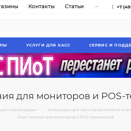
газины
Контакты
Статьи
...
+7 (49
АЛЫ
УСЛУГИ ДЛЯ КАСС
СЕРВИС И ПОДД
ния для мониторов и POS-
—
щие и аксессуары
Аксессуары для принтеров этикеток и он
Блок питания для мониторов и POS-терминалов