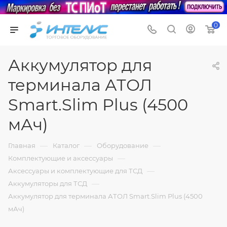
0
Аккумулятор для
терминала АТОЛ
Smart.Slim Plus (4500
мАч)
—
—
—
Главная
Каталог
Оборудование
—
Комплектующие и аксессуары
—
Аксессуары и комплектующие для ТСД
—
Аккумуляторы для ТСД
Аккумулятор для терминала АТОЛ Smart.Slim Plus (4500
мАч)