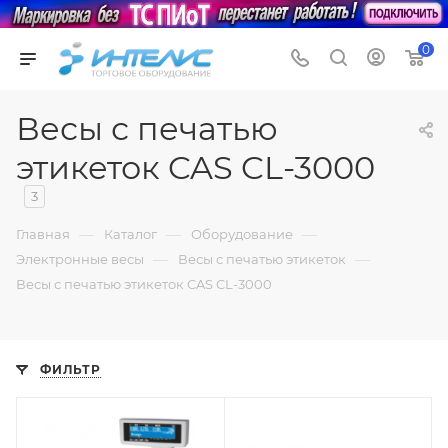
0
Весы с печатью
этикеток CAS CL-3000
3
—
—
—
Главная
Каталог
Оборудование
—
—
Электронные весы
Весы с печатью этикеток
Весы с печатью этикеток CAS CL-3000
ФИЛЬТР