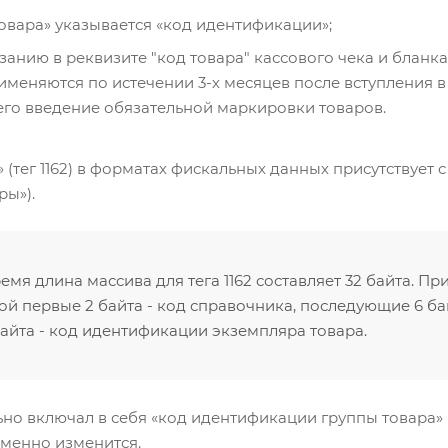
товара» указывается «код идентификации»;
анию в реквизите "код товара" кассового чека и бланка
меняются по истечении 3-х месяцев после вступления в 
о введение обязательной маркировки товаров.
 (тег 1162) в форматах фискальных данных присутствует с
ры»).
емя длина массива для тега 1162 составляет 32 байта. П
рой первые 2 байта - код справочника, последующие 6 ба
айта - код идентификации экземпляра товара.
ьно включал в себя «код идентификации группы товара»
именно изменится.