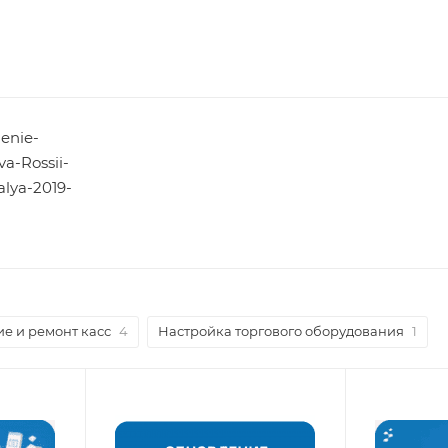
enie-
va-Rossii-
alya-2019-
е и ремонт касс
4
Настройка торгового оборудования
1