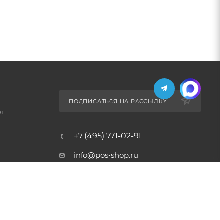
ПОДПИСАТЬСЯ НА РАССЫЛКУ
ет
+7 (495) 771-02-91
info@pos-shop.ru
Магазин Интелис торговое
оборудование
г. Москва, Сущевский вал, д.
5с1А'