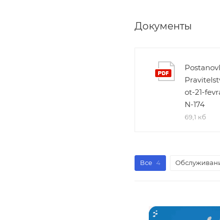
Документы
Postanovl
Pravitelst
ot-21-fevr
N-174
69,1 кб
Все
4
Обслуживани