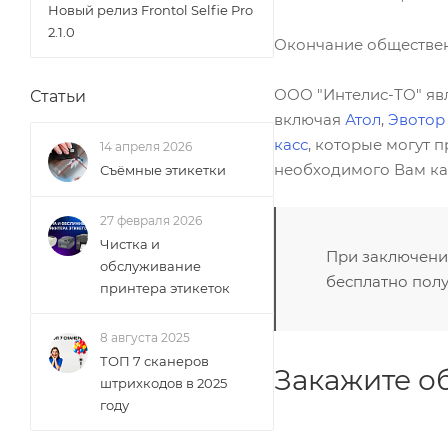
Новый релиз Frontol Selfie Pro
2.1.0
Окончание общественн
ООО "Интелис-ТО" яв
Статьи
включая
Атол
,
Эвотор
касс
, которые могут 
14 апреля 2026
необходимого Вам ка
Съёмные этикетки
27 февраля 2026
Чистка и
При заключени
обслуживание
бесплатно полу
принтера этикеток
8 августа 2025
ТОП 7 сканеров
Закажите о
штрихкодов в 2025
году