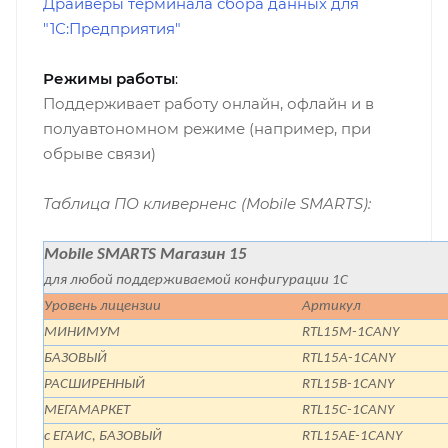
Драйверы терминала сбора данных для
"1С:Предприятия"
Режимы работы
:
Поддерживает работу онлайн, офлайн и в
полуавтономном режиме (например, при
обрыве связи)
Таблица ПО кливерненс (Mobile SMARTS):
Mobile SMARTS Магазин 15
для любой поддерживаемой конфигурации 1С
Уровень лицензии
Артикул
МИНИМУМ
RTL15M-1CANY
БАЗОВЫЙ
RTL15A-1CANY
РАСШИРЕННЫЙ
RTL15B-1CANY
МЕГАМАРКЕТ
RTL15C-1CANY
с ЕГАИС, БАЗОВЫЙ
RTL15AE-1CANY