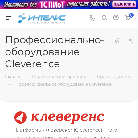
0
Профессиональное
оборудование
Cleverence
—
—
Главная
Справочная информация
Производители
—
Профессиональное оборудование Cleverence
Платформа «Клеверенс» (Cleverence) — это
российское программное решение для