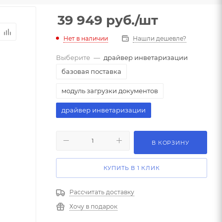
39 949
руб.
/шт
Нет в наличии
Нашли дешевле?
Выберите
—
драйвер инветаризации
базовая поставка
модуль загрузки документов
драйвер инветаризации
В КОРЗИНУ
КУПИТЬ В 1 КЛИК
Рассчитать доставку
Хочу в подарок