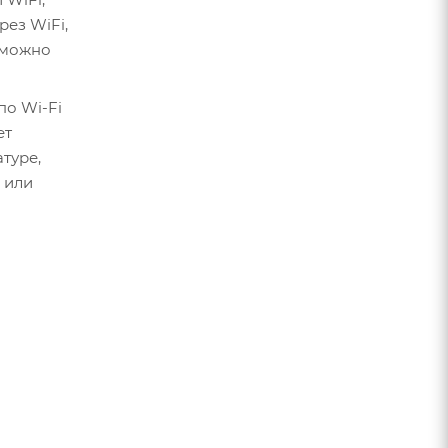
рез WiFi,
о можно
по Wi-Fi
ет
туре,
 или