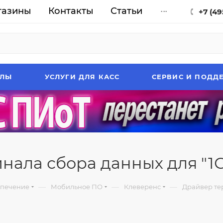
газины
Контакты
Статьи
...
+7 (49
АЛЫ
УСЛУГИ ДЛЯ КАСС
СЕРВИС И ПОДД
нала сбора данных для "1
—
—
—
спечение
Мобильное ПО
Клеверенс
Драйвер те