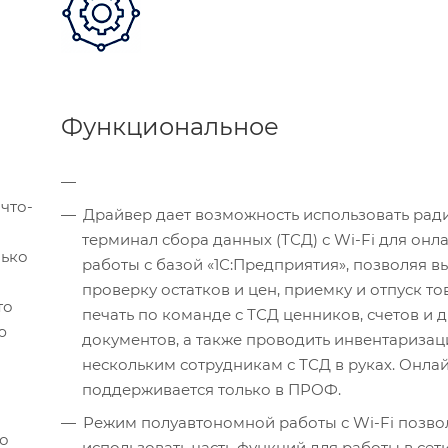
Функциональное
о
что-
Драйвер дает возможность использовать рад
терминал сбора данных (ТСД) с Wi-Fi для онл
лько
работы с базой «1С:Предприятия», позволяя в
проверку остатков и цен, приемку и отпуск то
то
печать по команде с ТСД ценников, счетов и 
ю
документов, а также проводить инвентаризац
нескольким сотрудникам с ТСД в руках. Онла
поддерживается только в ПРОФ.
Режим полуавтономной работы с Wi-Fi позво
по
использовать часть функций для работы в сети