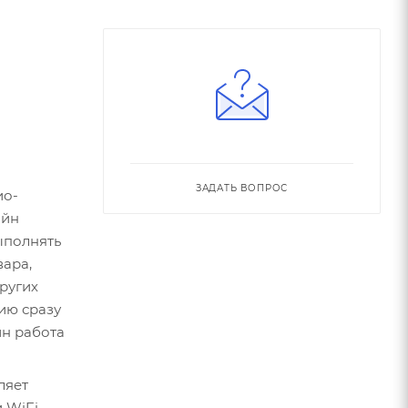
ЗАДАТЬ ВОПРОС
ио-
айн
ыполнять
вара,
других
ию сразу
йн работа
ляет
 WiFi,