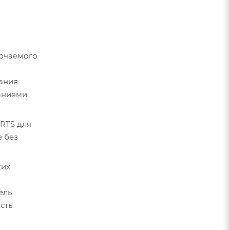
лючаемого
дания
ваниями
RTS для
 без
ких
ель
сть