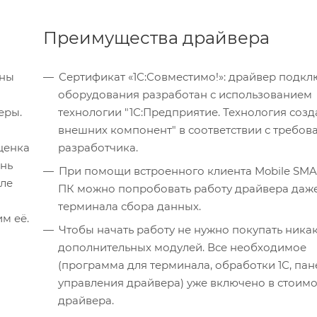
Преимущества драйвера
Сертификат «1С:Совместимо!»: драйвер подк
оборудования разработан с использованием
еры.
технологии "1С:Предприятие. Технология соз
внешних компонент" в соответствии с требо
ценка
разработчика.
ень
При помощи встроенного клиента Mobile SMA
але
ПК можно попробовать работу драйвера даже
терминала сбора данных.
м её.
Чтобы начать работу не нужно покупать ника
дополнительных модулей. Все необходимое
(программа для терминала, обработки 1С, пан
управления драйвера) уже включено в стоимо
драйвера.