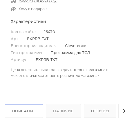
Рассчитать доставку
Хочу в подарок
Характеристики
Код на сайте
—
16470
Арт.
—
EXPRB-TXT
Бренд (производитель)
—
Cleverence
Тип программы
—
Программа для ТСД
Артикул
—
EXPRB-TXT
Цена действительна только для интернет-магазина и
может отличаться от цен в розничных магазинах
ОПИСАНИЕ
НАЛИЧИЕ
ОТЗЫВЫ
К