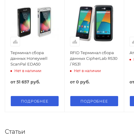
Терминал сбора
RFID Терминал сбора
Ат
данных Honeywell
данных CipherLab RS30
ScanPal EDA50
/ RS31
Нет в наличии
Нет в наличии
от
51 657 руб.
от
0 руб.
о
ПОДРОБНЕЕ
ПОДРОБНЕЕ
Статьи