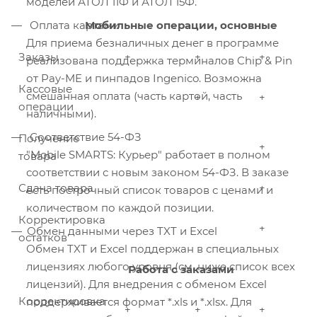
моделей АТОЛ 11Ф и АТОЛ 15Ф.
Оплата картами
Мобильные операции, основные
Для приема безналичных денег в программе
Заказы
+
+
+
реализована поддержка терминалов Chip & Pin
от Pay-ME и пинпадов Ingenico. Возможна
Кассовые
смешанная оплата (часть картой, часть
+
+
операции
наличными).
Соответствие 54-ФЗ
Получение
+
"Mobile SMARTS: Курьер" работает в полном
товара
соответствии с новым законом 54-ФЗ. В заказе
Сдача товара
+
есть построчный список товаров с ценами и
количеством по каждой позиции.
Корректировка
+
Обмен данными через TXT и Excel
остатков
Обмен TXT и Excel поддержан в специальных
лицензиях любого уровня (см. ниже список всех
Работа с заказами
лицензий). Для внедрения с обменом Excel
Корректировка
поддерживается формат *.xls и *.xlsx. Для
+
+
+