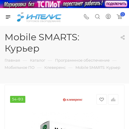
0
Mobile SMARTS:
Курьер
—
—
—
Главная
Каталог
Программное обеспечение
—
—
Мобильное ПО
Клеверенс
Mobile SMARTS: Курьер
54-ФЗ