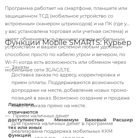
Программа работает на смартфоне, планшете или
защищенном ТСД (мобильное устройство со
встроенным сканером штрихкодов) и на ПК (где уже
у вас установлена торговая или учетная система) и
умеет обмениваться данными между мобильным
Функции Mobile SMARTS: Курьер
устройством и вашей системой любым удобным
способом: просто по кабелю утром и вечером, по
Wi-Fi когда есть возможность или обменом через
Заказы
мобильные сети 3G/4G/LTE.
Доставка заказа по адресу, корректировка и
прием оплаты. Поддерживаются возможность
допродажи на месте, добавление новых промо-
позиций в заказ. Возможно создание и продажа
Лицензии
нового заказа прямо на месте.
отличаются
Прием наличных денег
доступностью
Минимум
Базовый
Расшире
Для приема наличных денег в программе
тех или иных
реализована поддержка мобильных ККМ
функций