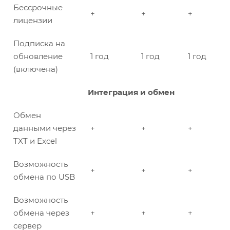
Бессрочные
+
+
+
лицензии
Подписка на
обновление
1 год
1 год
1 год
(включена)
Интеграция и обмен
Обмен
данными через
+
+
+
TXT и Excel
Возможность
+
+
+
обмена по USB
Возможность
обмена через
+
+
+
сервер