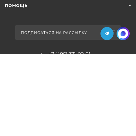
ПОМОЩЬ
ПОДПИСАТЬСЯ НА РАССЫЛКУ
+7 (495) 771-02-91
info@pos-shop.ru
Магазин Интелис торговое
оборудование
г. Москва, Сущевский вал, д. 5с1А'
2004 - 2026 © Интелис - Торговое Оборудование
магазин онлайн касс и торгового оборудования.