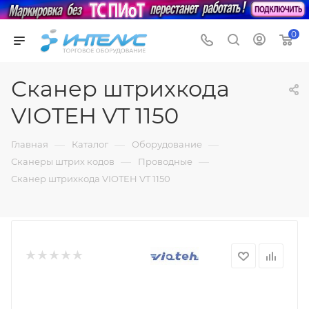
0
Сканер штрихкода
VIOTEH VT 1150
—
—
—
Главная
Каталог
Оборудование
—
—
Сканеры штрих кодов
Проводные
Сканер штрихкода VIOTEH VT 1150