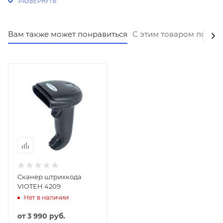
Индикация: световая, зуммер.
Выдерживает падение с высоты до 1,5 метров.
Вам также может понравиться
С этим товаром покуп
Сканер штрихкода
VIOTEH 4209
Нет в наличии
от
3 990 руб.