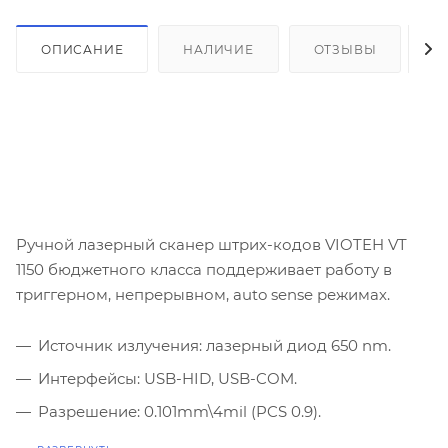
ОПИСАНИЕ
НАЛИЧИЕ
ОТЗЫВЫ
К
Ручной лазерный сканер штрих-кодов VIOTEH VT
1150 бюджетного класса поддерживает работу в
триггерном, непрерывном, auto sense режимах.
Источник излучения: лазерный диод 650 nm.
Интерфейсы: USB-HID, USB-COM.
Разрешение: 0.101mm\4mil (PCS 0.9).
Скорость сканирования - 100 скан/сек.