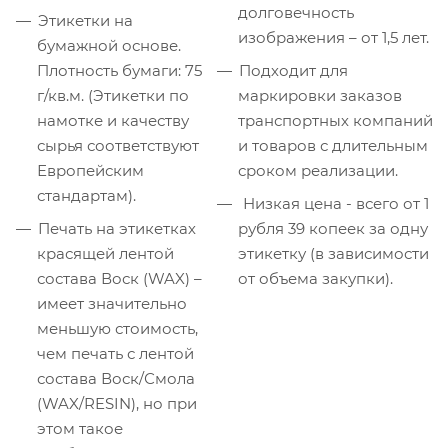
долговечность
Этикетки на
изображения – от 1,5 лет.
бумажной основе.
Плотность бумаги: 75
Подходит для
г/кв.м. (Этикетки по
маркировки заказов
намотке и качеству
транспортных компаний
сырья соответствуют
и товаров с длительным
Европейским
сроком реализации.
стандартам).
Низкая цена - всего от 1
Печать на этикетках
рубля 39 копеек за одну
красящей лентой
этикетку (в зависимости
состава Воск (WAX) –
от объема закупки).
имеет значительно
меньшую стоимость,
чем печать с лентой
состава Воск/Смола
(WAX/RESIN), но при
этом такое