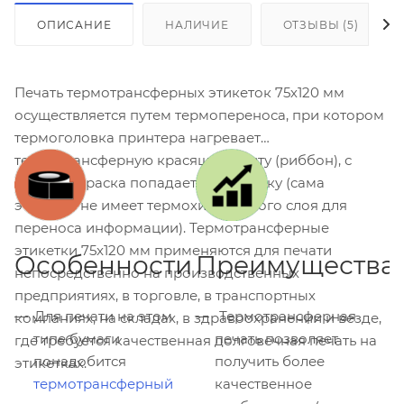
ОПИСАНИЕ
НАЛИЧИЕ
ОТЗЫВЫ (5)
Печать термотрансферных этикеток 75х120 мм
осуществляется путем термопереноса, при котором
термоголовка принтера нагревает
термотрансферную красящую ленту (риббон), с
которой краска попадает на этикетку (сама
этикетка не имеет термохимического слоя для
переноса информации). Термотрансферные
этикетки 75x120 мм применяются для печати
Особенности
Преимущества
непосредственно на производственных
предприятиях, в торговле, в транспортных
Для печати на этом
Термотрансферная
компаниях, на складах, в здравоохранении и везде,
типе бумаги
печать позволяет
где требуется качественная долговечная печать на
понадобится
получить более
этикетках.
термотрансферный
качественное