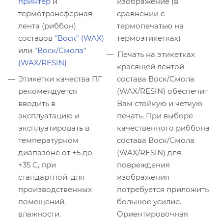
принтер
и
изображение (в
термотрансферная
сравнении с
лента (риббон)
термопечатью на
составов
"Воск" (WAX)
термоэтикетках)
или
"Воск/Смола"
Печать на этикетках
(WAX/RESIN)
красящей лентой
Этикетки качества ПГ
состава Воск/Смола
рекомендуется
(WAX/RESIN) обеспечит
вводить в
Вам стойкую и четкую
эксплуатацию и
печать. При выборе
эксплуатировать в
качественного риббона
температурном
состава Воск/Смола
диапазоне от +5 до
(WAX/RESIN) для
+35 C, при
повреждения
стандартной, для
изображения
производственных
потребуется приложить
помещений,
большое усилие.
влажности.
Ориентировочная