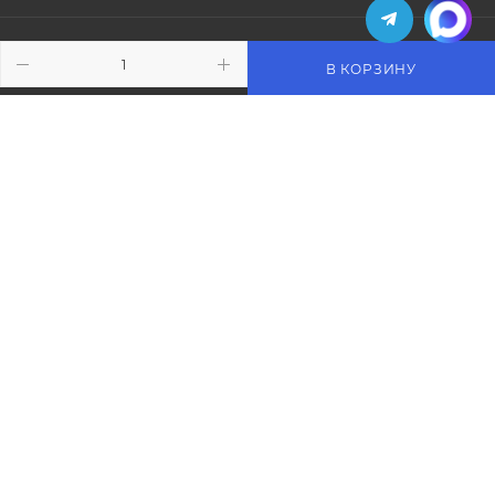
БРЕНДЫ
В КОРЗИНУ
КОМПАНИЯ
ИНФОРМАЦИЯ
ПОМОЩЬ
ПОДПИСАТЬСЯ НА РАССЫЛКУ
+7 (495) 771-02-91
info@pos-shop.ru
Магазин Интелис торговое