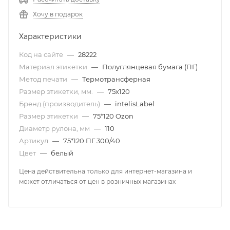
Хочу в подарок
Характеристики
Код на сайте
—
28222
Материал этикетки
—
Полуглянцевая бумага (ПГ)
Метод печати
—
Термотрансферная
Размер этикетки, мм.
—
75х120
Бренд (производитель)
—
intelisLabel
Размер этикетки
—
75*120 Ozon
Диаметр рулона, мм
—
110
Артикул
—
75*120 ПГ 300/40
Цвет
—
белый
Цена действительна только для интернет-магазина и
может отличаться от цен в розничных магазинах