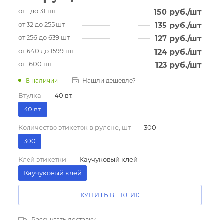
от 1 до 31 шт
150
руб.
/шт
от 32 до 255 шт
135
руб.
/шт
от 256 до 639 шт
127
руб.
/шт
от 640 до 1599 шт
124
руб.
/шт
от 1600 шт
123
руб.
/шт
В наличии
Нашли дешевле?
Втулка
—
40 вт.
40 вт.
Количество этикеток в рулоне, шт
—
300
300
Клей этикетки
—
Каучуковый клей
Каучуковый клей
КУПИТЬ В 1 КЛИК
Рассчитать доставку