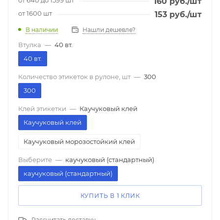
160
руб.
/шт
от 1600 шт
153
руб.
/шт
В наличии
Нашли дешевле?
Втулка
—
40 вт.
40 вт.
Количество этикеток в рулоне, шт
—
300
300
Клей этикетки
—
Каучуковый клей
Каучуковый клей
Каучуковый морозостойкий клей
Выберите
—
каучуковый (стандартный)
каучуковый (стандартный)
КУПИТЬ В 1 КЛИК
Рассчитать доставку