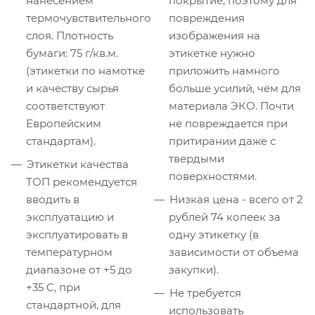
нанесением
покрытие, поэтому для
термочувствительного
повреждения
слоя. Плотность
изображения на
бумаги: 75 г/кв.м.
этикетке нужно
(этикетки по намотке
приложить намного
и качеству сырья
больше усилий, чем для
соответствуют
материала ЭКО. Почти
Европейским
не повреждается при
стандартам).
притирании даже с
твердыми
Этикетки качества
поверхностями.
ТОП рекомендуется
вводить в
Низкая цена - всего от 2
эксплуатацию и
рублей 74 копеек за
эксплуатировать в
одну этикетку (в
температурном
зависимости от объема
диапазоне от +5 до
закупки).
+35 C, при
Не требуется
стандартной, для
использовать