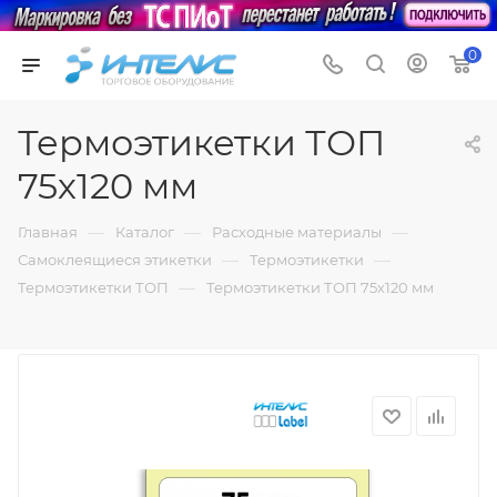
0
Термоэтикетки ТОП
75х120 мм
—
—
—
Главная
Каталог
Расходные материалы
—
—
Самоклеящиеся этикетки
Термоэтикетки
—
Термоэтикетки ТОП
Термоэтикетки ТОП 75х120 мм