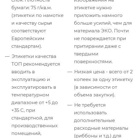
бумаги: 75 г/кв.м.
этикетке нужно
(этикетки по намотке
приложить намного
и качеству сырья
больше усилий, чем для
соответствуют
материала ЭКО. Почти
Европейским
не повреждается при
стандартам).
притирании даже с
твердыми
Этикетки качества
поверхностями.
ТОП рекомендуется
вводить в
Низкая цена - всего от 27
эксплуатацию и
копеек за одну этикетку
эксплуатировать в
(в зависимости от
температурном
объема закупки).
диапазоне от +5 до
Не требуется
+35 C, при
использовать
стандартной, для
дополнительные
производственных
расходные материалы
помещений,
(риббоны и т.д.) для