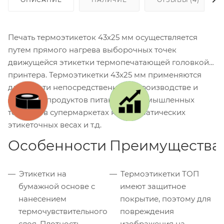
Печать термоэтикеток 43х25 мм осуществляется
путем прямого нагрева выборочных точек
движущейся этикетки термопечатающей головкой
принтера. Термоэтикетки 43x25 мм применяются
для печати непосредственно на производстве и
упаковке продуктов питания и промышленных
товаров, в супермаркетах на автоматических
этикеточных весах и т.д.
Особенности
Преимущества
Этикетки на
Термоэтикетки ТОП
бумажной основе с
имеют защитное
нанесением
покрытие, поэтому для
термочувствительного
повреждения
слоя. Плотность
изображения на