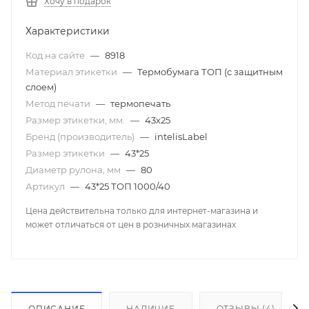
Хочу в подарок
Характеристики
Код на сайте
—
8918
Материал этикетки
—
Термобумага ТОП (с защитным
слоем)
Метод печати
—
термопечать
Размер этикетки, мм.
—
43х25
Бренд (производитель)
—
intelisLabel
Размер этикетки
—
43*25
Диаметр рулона, мм
—
80
Артикул
—
43*25 ТОП 1000/40
Цена действительна только для интернет-магазина и
может отличаться от цен в розничных магазинах
ОПИСАНИЕ
НАЛИЧИЕ
ОТЗЫВЫ (4)