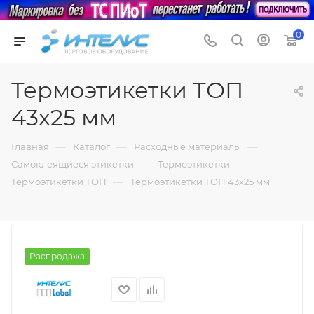
0
Термоэтикетки ТОП
43х25 мм
—
—
—
Главная
Каталог
Расходные материалы
—
—
Самоклеящиеся этикетки
Термоэтикетки
—
Термоэтикетки ТОП
Термоэтикетки ТОП 43х25 мм
Распродажа