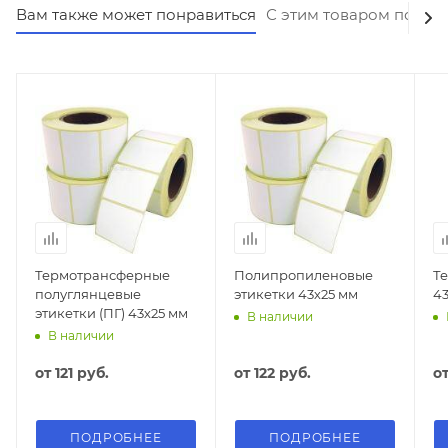
Вам также может понравиться
С этим товаром покуп
Термотрансферные
Полипропиленовые
Т
полуглянцевые
этикетки 43х25 мм
43
этикетки (ПГ) 43х25 мм
В наличии
В наличии
от
121 руб.
от
122 руб.
о
ПОДРОБНЕЕ
ПОДРОБНЕЕ