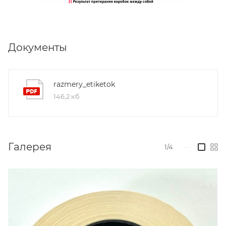
Документы
razmery_etiketok
146,2 кб
Галерея
1/4
—