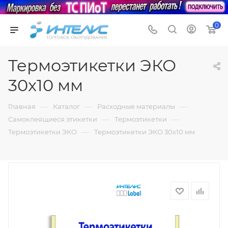
0
Термоэтикетки ЭКО
30x10 мм
—
—
—
Главная
Каталог
Расходные материалы
—
—
Самоклеящиеся этикетки
Термоэтикетки
—
Термоэтикетки ЭКО
Термоэтикетки ЭКО 30x10 мм