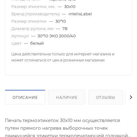
Размер этикетки, мм.
—
30х10
Бренд (производитель)
—
intelisLabel
Размер этикетки
—
30*10
Диаметр рулона, мм
—
78
Артикул
—
30*10 ЭКО 2000/40
Цвет
—
белый
Цена действительна только для интернет-магазина и
может отличаться от цен в розничных магазинах
ОПИСАНИЕ
НАЛИЧИЕ
ОТЗЫВЫ
К
Печать термоэтикеток 30х10 мм осуществляется
путем прямого нагрева выборочных точек
движущейся этикетки термопечатающей головкой