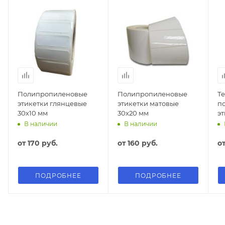
Полипропиленовые
Полипропиленовые
Т
этикетки глянцевые
этикетки матовые
п
30х10 мм
30х20 мм
эт
В наличии
В наличии
от
170 руб.
от
160 руб.
о
ПОДРОБНЕЕ
ПОДРОБНЕЕ