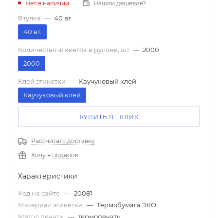
Нет в наличии
Нашли дешевле?
Втулка
—
40 вт.
40 вт.
Количество этикеток в рулоне, шт
—
2000
2000
Клей этикетки
—
Каучуковый клей
Каучуковый клей
КУПИТЬ В 1 КЛИК
Рассчитать доставку
Хочу в подарок
Характеристики
Код на сайте
—
20081
Материал этикетки
—
Термобумага ЭКО
Метод печати
—
термопечать