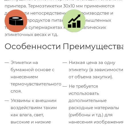
принтера. Термоэтикетки 30x10 мм применяются
для печати непосредственно на производстве и
упаковке продуктов питания и промышленных
товаров, в супермаркетах на автоматических
этикеточных весах и т.д.
Особенности
Преимущества
Этикетки на
Низкая цена за одну
бумажной основе с
этикетку (в зависимости
нанесением
от объема закупки).
термочувствительного
Не требуется
слоя.
использовать
Уязвимы к внешним
дополнительные
воздействиям таким
расходные материалы
как влага, свет,
(риббоны и т.д.) для
высокие и низкие
нанесения изображения