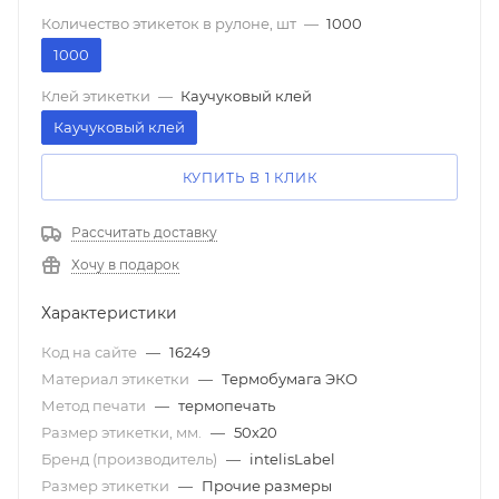
Количество этикеток в рулоне, шт
—
1000
1000
Клей этикетки
—
Каучуковый клей
Каучуковый клей
КУПИТЬ В 1 КЛИК
Рассчитать доставку
Хочу в подарок
Характеристики
Код на сайте
—
16249
Материал этикетки
—
Термобумага ЭКО
Метод печати
—
термопечать
Размер этикетки, мм.
—
50х20
Бренд (производитель)
—
intelisLabel
Размер этикетки
—
Прочие размеры