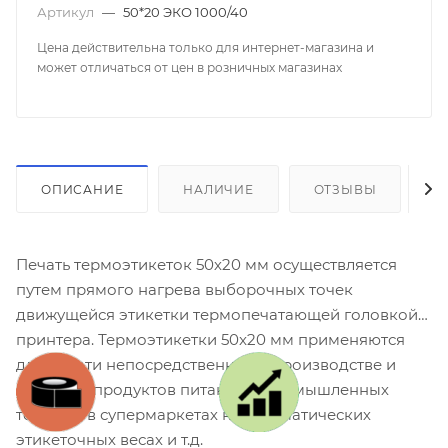
Артикул
—
50*20 ЭКО 1000/40
Цена действительна только для интернет-магазина и
может отличаться от цен в розничных магазинах
ОПИСАНИЕ
НАЛИЧИЕ
ОТЗЫВЫ
К
Печать термоэтикеток 50х20 мм осуществляется
путем прямого нагрева выборочных точек
движущейся этикетки термопечатающей головкой
принтера. Термоэтикетки 50x20 мм применяются
для печати непосредственно на производстве и
упаковке продуктов питания и промышленных
товаров, в супермаркетах на автоматических
этикеточных весах и т.д.