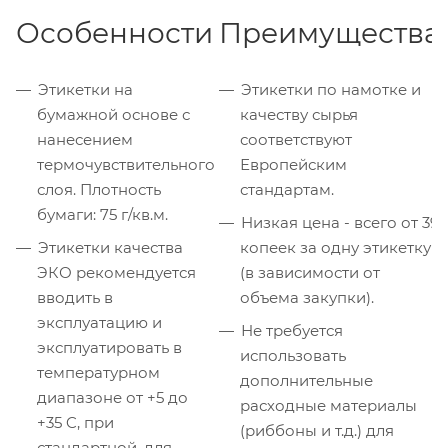
Особенности
Преимущества
Этикетки на
Этикетки по намотке и
бумажной основе с
качеству сырья
нанесением
соответствуют
термочувствительного
Европейским
слоя. Плотность
стандартам.
бумаги: 75 г/кв.м.
Низкая цена - всего от 39
Этикетки качества
копеек за одну этикетку
ЭКО рекомендуется
(в зависимости от
вводить в
объема закупки).
эксплуатацию и
Не требуется
эксплуатировать в
использовать
температурном
дополнительные
диапазоне от +5 до
расходные материалы
+35 C, при
(риббоны и т.д.) для
стандартной, для