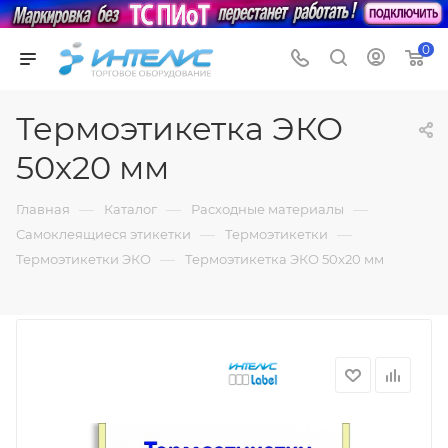
0
Термоэтикетка ЭКО
50x20 мм
—
—
—
Главная
Каталог
Расходные материалы
—
—
Самоклеящиеся этикетки
Термоэтикетки
—
Термоэтикетки ЭКО
Термоэтикетка ЭКО 50x20 мм