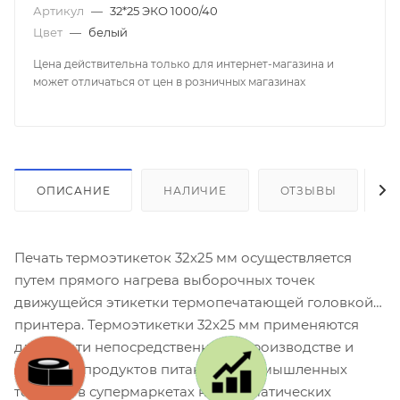
Артикул
—
32*25 ЭКО 1000/40
Цвет
—
белый
Цена действительна только для интернет-магазина и
может отличаться от цен в розничных магазинах
ОПИСАНИЕ
НАЛИЧИЕ
ОТЗЫВЫ
К
Печать термоэтикеток 32х25 мм осуществляется
путем прямого нагрева выборочных точек
движущейся этикетки термопечатающей головкой
принтера. Термоэтикетки 32x25 мм применяются
для печати непосредственно на производстве и
упаковке продуктов питания и промышленных
товаров, в супермаркетах на автоматических