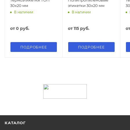
Термоэтикетки ТОП
Полипропиленовые
Т
30х20 мм
этикетки 30х20 мм
3
В наличии
В наличии
от
0 руб.
от
115 руб.
о
ПОДРОБНЕЕ
ПОДРОБНЕЕ
КАТАЛОГ