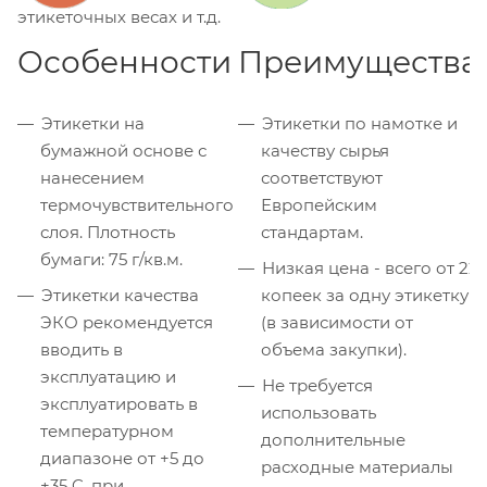
этикеточных весах и т.д.
Особенности
Преимущества
Этикетки на
Этикетки по намотке и
бумажной основе с
качеству сырья
нанесением
соответствуют
термочувствительного
Европейским
слоя. Плотность
стандартам.
бумаги: 75 г/кв.м.
Низкая цена - всего от 22
Этикетки качества
копеек за одну этикетку
ЭКО рекомендуется
(в зависимости от
вводить в
объема закупки).
эксплуатацию и
Не требуется
эксплуатировать в
использовать
температурном
дополнительные
диапазоне от +5 до
расходные материалы
+35 C, при