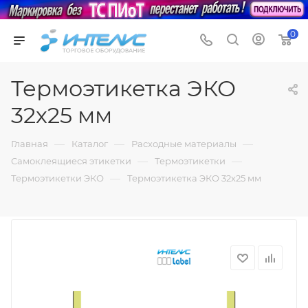
0
Термоэтикетка ЭКО
32х25 мм
—
—
—
Главная
Каталог
Расходные материалы
—
—
Самоклеящиеся этикетки
Термоэтикетки
—
Термоэтикетки ЭКО
Термоэтикетка ЭКО 32х25 мм