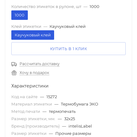
Количество этикеток в рулоне, шт
—
1000
1000
Клей этикетки
—
Каучуковый клей
Каучуковый клей
КУПИТЬ В 1 КЛИК
Рассчитать доставку
Хочу в подарок
Характеристики
Код на сайте
—
15272
Материал этикетки
—
Термобумага ЭКО
Метод печати
—
термопечать
Размер этикетки, мм.
—
32х25
Бренд (производитель)
—
intelisLabel
Размер этикетки
—
Прочие размеры