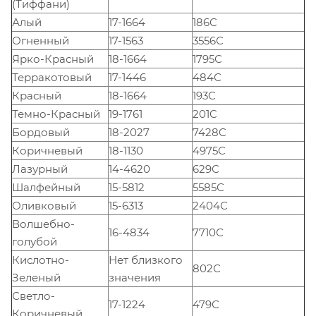
(Тиффани)
Алый
17-1664
186C
Огненный
17-1563
3556С
Ярко-Красный
18-1664
1795С
Терракотовый
17-1446
484С
Красный
18-1664
193C
Темно-Красный
19-1761
201C
Бордовый
18-2027
7428C
Коричневый
18-1130
4975C
Лазурный
14-4620
629С
Шалфейный
15-5812
5585С
Оливковый
15-6313
2404С
Волшебно-
16-4834
7710С
голубой
Кислотно-
Нет близкого
802С
Зеленый
значения
Светло-
17-1224
479С
Коричневый