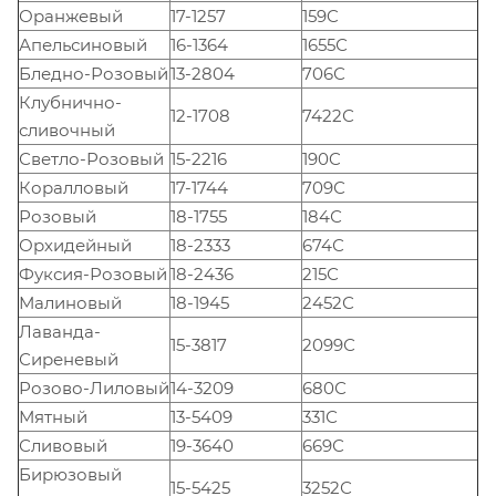
Оранжевый
17-1257
159C
Апельсиновый
16-1364
1655С
Бледно-Розовый
13-2804
706С
Клубнично-
12-1708
7422С
сливочный
Светло-Розовый
15-2216
190C
Коралловый
17-1744
709С
Розовый
18-1755
184С
Орхидейный
18-2333
674С
Фуксия-Розовый
18-2436
215С
Малиновый
18-1945
2452С
Лаванда-
15-3817
2099С
Сиреневый
Розово-Лиловый
14-3209
680С
Мятный
13-5409
331С
Сливовый
19-3640
669С
Бирюзовый
15-5425
3252С