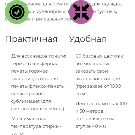
предназначена для печати этикеток для одежды,
рекламных и сувенирных ленточек, выпускных,
свадебных и ритуальных лент.
Практичная
Удобная
Для всех видов печати:
60 базовых цветов с
термо-трансферная
возможностью
печать; горячее
заказать свой
тиснение; роторная
эксклюзивный цвет
печать; флексо-печать;
(при заказе от 1000
шелкография;
кв.м).
сублимация (для
Ленты в намотках 100
светлых цветов ленты).
и 50 метров
Максимальная
поставляются на
температура стирки -
втулке 40 мм.
о