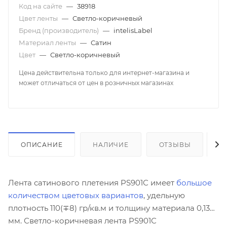
Код на сайте
—
38918
Цвет ленты
—
Светло-коричневый
Бренд (производитель)
—
intelisLabel
Материал ленты
—
Сатин
Цвет
—
Светло-коричневый
Цена действительна только для интернет-магазина и
может отличаться от цен в розничных магазинах
ОПИСАНИЕ
НАЛИЧИЕ
ОТЗЫВЫ
К
Лента сатинового плетения PS901С имеет
большое
количеством цветовых вариантов
, удельную
плотность 110(∓8) гр/кв.м и толщину материала 0,13
мм. Светло-коричневая лента PS901С