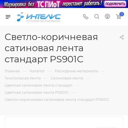
0
Светло-коричневая
сатиновая лента
стандарт PS901С
—
—
—
Главная
Каталог
Расходные материалы
—
—
Текстильная лента
Сатиновая лента
—
Цветная сатиновая лента стандарт
—
Цветная сатиновая лента PS901C
Светло-коричневая сатиновая лента стандарт PS901С