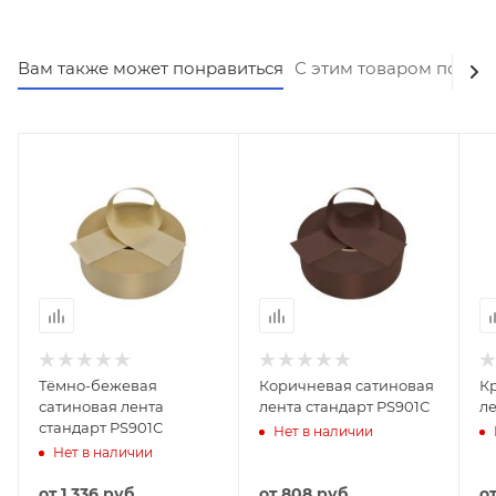
Вам также может понравиться
С этим товаром покуп
Тёмно-бежевая
Коричневая сатиновая
К
сатиновая лента
лента стандарт PS901С
ле
стандарт PS901С
Нет в наличии
Нет в наличии
от
1 336 руб.
от
808 руб.
о