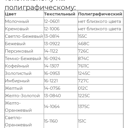
полиграфическому:
Цвет
Текстильный
Полиграфический
Молочный
12-0601
нет близкого цвета
Кремовый
12-1006
нет близкого цвета
Светло-Бежевый
13-0814
155С
Бежевый
13-0922
468С
Персиковый
14-1122
726С
Темно-Бежевый
16-0924
874С
Кофейный
14-1307
7611С
Золотистый
16-0953
1245С
Имбирный
16-1221
727С
Желтый
14-0756
012C
Желто-Золотой
13-0840
1225C
Желто-
14-1064
1375С
Оранжевый
Светло-
15-1160
151С
Оранжевый