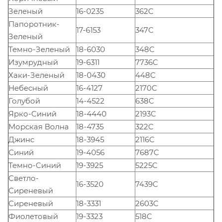
Зеленый
16-0235
362C
Папоротник-
17-6153
347С
Зеленый
Темно-Зеленый
18-6030
348С
Изумрудный
19-6311
7736C
Хаки-Зеленый
18-0430
448С
Небесный
16-4127
2170С
Голубой
14-4522
638C
Ярко-Синий
18-4440
2193С
Морская Волна
18-4735
322C
Джинс
18-3945
2116С
Синий
19-4056
7687C
Темно-Синий
19-3925
5225C
Светло-
16-3520
7439С
Сиреневый
Сиреневый
18-3331
2603С
Фиолетовый
19-3323
518C