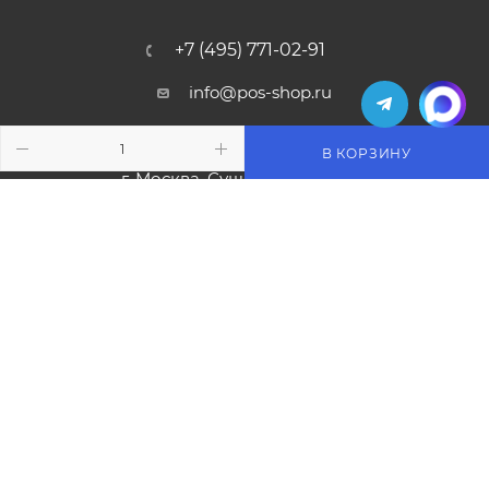
+7 (495) 771-02-91
info@pos-shop.ru
Магазин Интелис торговое
В КОРЗИНУ
оборудование
г. Москва, Сущевский вал, д. 5с1А'
2004 - 2026 © Интелис - Торговое Оборудование
магазин онлайн касс и торгового оборудования.