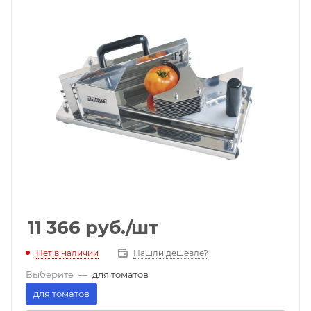
11 366
руб.
/шт
Нет в наличии
Нашли дешевле?
Выберите
—
для томатов
для томатов