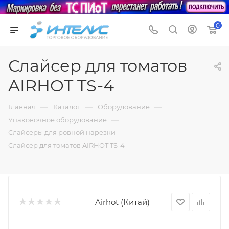
0
Слайсер для томатов
AIRHOT TS-4
—
—
—
Главная
Каталог
Оборудование
—
Упаковочное оборудование
—
Слайсеры для ровной нарезки
Слайсер для томатов AIRHOT TS-4
Airhot (Китай)