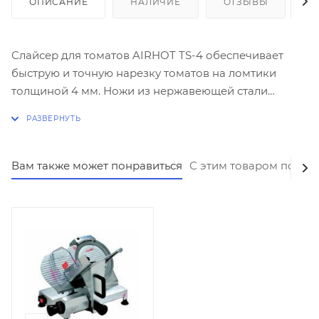
ОПИСАНИЕ
НАЛИЧИЕ
ОТЗЫВЫ
К
Слайсер для томатов AIRHOT TS-4 обеспечивает
быструю и точную нарезку томатов на ломтики
толщиной 4 мм. Ножи из нержавеющей стали
обеспечат нарезание томата, имеющего
максимальный размер не более 80 мм. Конструкция
устройства обеспечивает безопасность и комфорт.
Четыре нескользящие резиновые ножки надежно
Вам также может понравиться
С этим товаром покуп
удержат слайсер на поверхности стола.