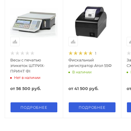
1
Весы с печатью
Фискальный
З
этикеток ШТРИХ-
регистратор Атол 55Ф
CX
ПРИНТ ФI
В наличии
Нет в наличии
от
56 500 руб.
от
41 500 руб.
о
ПОДРОБНЕЕ
ПОДРОБНЕЕ