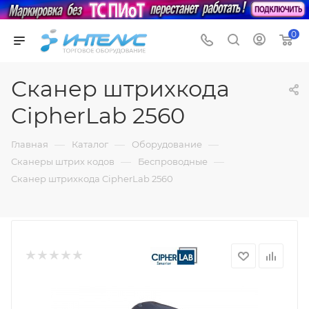
0
Сканер штрихкода
CipherLab 2560
—
—
—
Главная
Каталог
Оборудование
—
—
Сканеры штрих кодов
Беспроводные
Сканер штрихкода CipherLab 2560