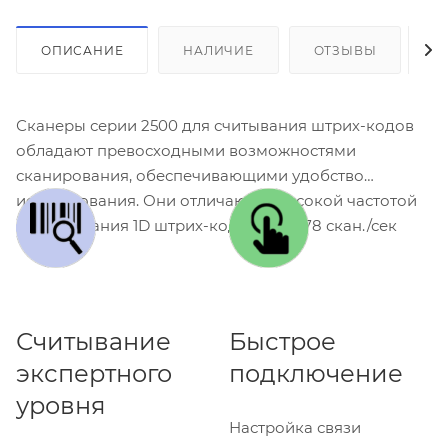
ОПИСАНИЕ
НАЛИЧИЕ
ОТЗЫВЫ
К
Сканеры серии 2500 для считывания штрих-кодов
обладают превосходными возможностями
сканирования, обеспечивающими удобство
использования. Они отличаются высокой частотой
сканирования 1D штрих-кодов при 578 скан./сек
Считывание
Быстрое
экспертного
подключение
уровня
Настройка связи