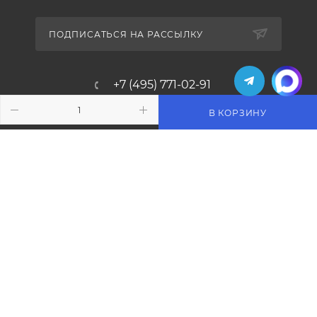
ПОДПИСАТЬСЯ НА РАССЫЛКУ
+7 (495) 771-02-91
info@pos-shop.ru
В КОРЗИНУ
Магазин Интелис торговое
оборудование
г. Москва, Сущевский вал, д. 5с1А'
2004 - 2026 © Интелис - Торговое Оборудование
магазин онлайн касс и торгового оборудования.