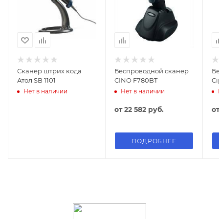
Сканер штрих кода
Беспроводной сканер
Б
Атол SB 1101
CINO F780BT
Ci
Нет в наличии
Нет в наличии
от
22 582 руб.
о
ПОДРОБНЕЕ